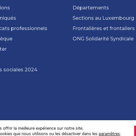
ions
Départements
iqués
Sections au Luxembourg
cats professionnels
Frontalières et frontaliers
hèque
ONG Solidarité Syndicale
ter
s sociales 2024
offrir la meilleure expérience sur notre site.
ookies que nous utilisons ou les désactiver dans les
paramètres
.