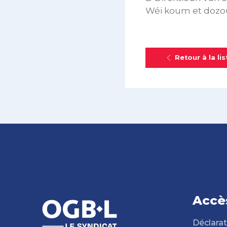
Wéi koum et dozou
Retour à la lis
Accè
Déclarat