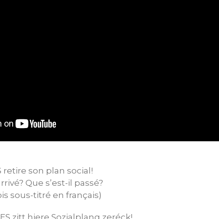
 retire son plan social!
ivé? Que s’est-il passé?
 sous-titré en français)
S zitt hiere Sozialplang zeréck!