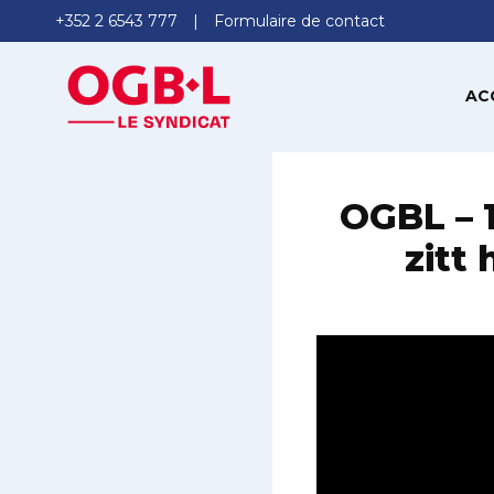
+352 2 6543 777
Formulaire de contact
AC
OGBL – 1
zitt 