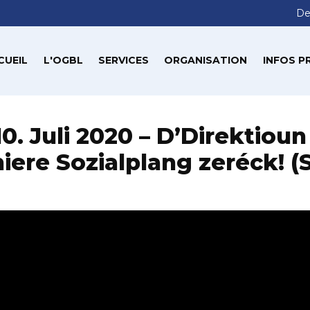
De
CUEIL
L'OGBL
SERVICES
ORGANISATION
INFOS P
0. Juli 2020 – D’Direktiou
hiere Sozialplang zeréck! (