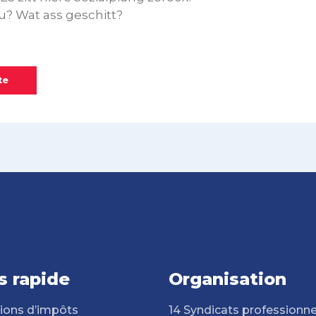
? Wat ass geschitt?
te
s rapide
Organisation
ions d’impôts
14 Syndicats professionne