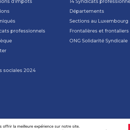
ions d’impôts
14 Syndicats professionne
ions
Départements
iqués
Sections au Luxembourg
cats professionnels
Frontalières et frontaliers
hèque
ONG Solidarité Syndicale
ter
s sociales 2024
offrir la meilleure expérience sur notre site.