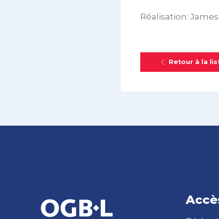
Réalisation: James
Retour à la lis
Accè