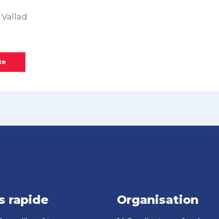
 Vallad
te
s rapide
Organisation