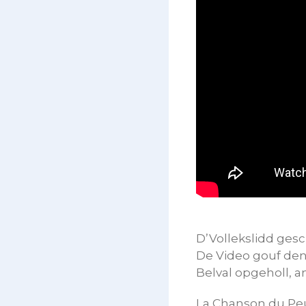
D’Vollekslidd ges
De Video gouf den
Belval opgeholl, 
La Chanson du Peu