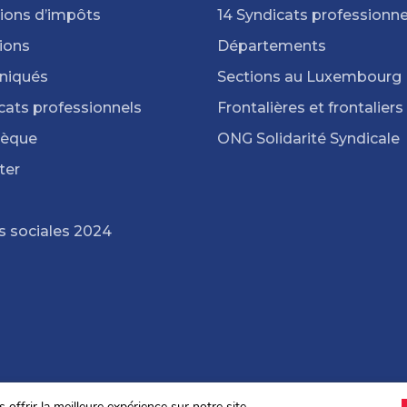
ions d’impôts
14 Syndicats professionne
ions
Départements
iqués
Sections au Luxembourg
cats professionnels
Frontalières et frontaliers
hèque
ONG Solidarité Syndicale
ter
s sociales 2024
offrir la meilleure expérience sur notre site.