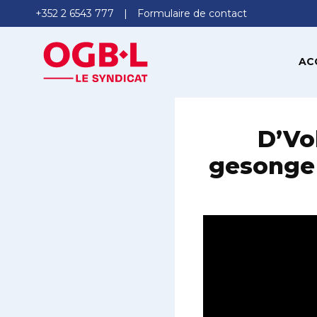
+352 2 6543 777
Formulaire de contact
AC
D’Vo
gesonge 