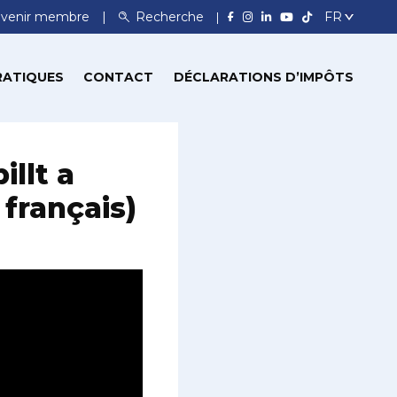
venir membre
Recherche
RATIQUES
CONTACT
DÉCLARATIONS D’IMPÔTS
llt a
français)