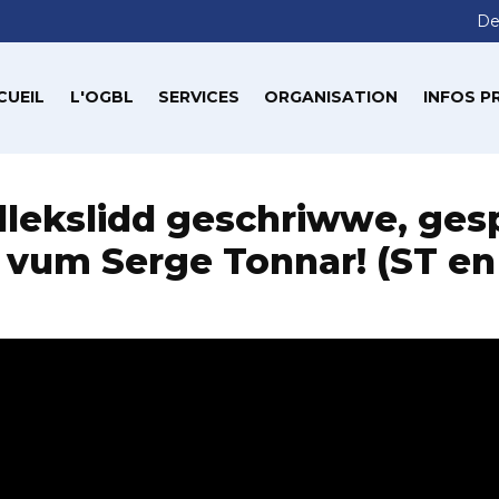
De
CUEIL
L'OGBL
SERVICES
ORGANISATION
INFOS P
llekslidd geschriwwe, gespi
vum Serge Tonnar! (ST en 