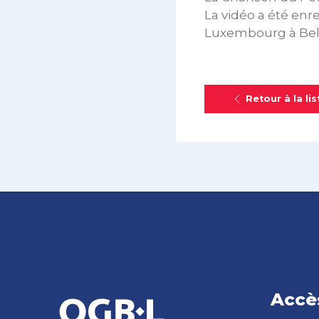
La vidéo a été enre
Luxembourg à Belva
Retour à la lis
Accè