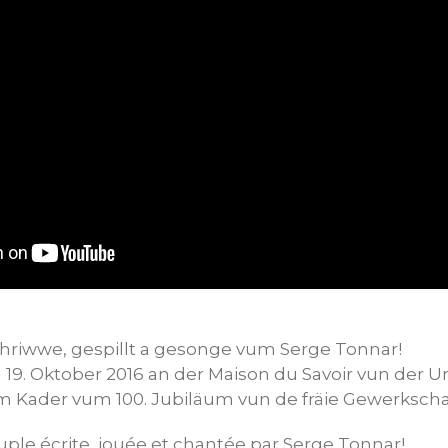
chriwwe, gespillt a gesonge vum Serge Tonnar!
 19. Oktober 2016 an der Maison du Savoir vun der 
am Kader vum 100. Jubiläum vun de fräie Gewerkscha
ple écrite, jouée et chantée par Serge Tonnar!