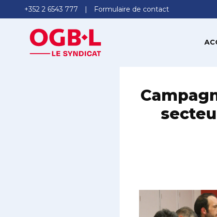
+352 2 6543 777
Formulaire de contact
AC
Campagne
secteu