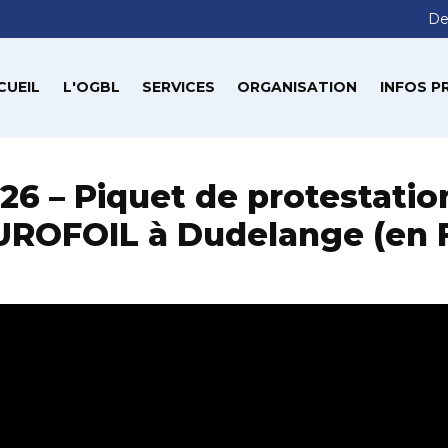
De
CUEIL
L'OGBL
SERVICES
ORGANISATION
INFOS P
26 – Piquet de protestati
UROFOIL à Dudelange (en F