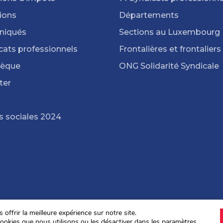
ions
Départements
iqués
Sections au Luxembourg
cats professionnels
Frontalières et frontaliers
hèque
ONG Solidarité Syndicale
ter
s sociales 2024
offrir la meilleure expérience sur notre site.
ookies que nous utilisons ou les désactiver dans les
paramètres
.