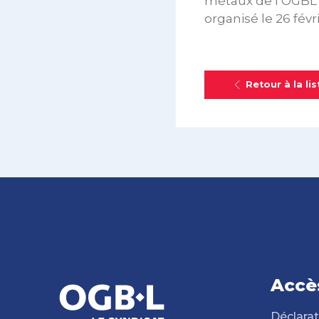
métaux de l’OGBL d
organisé le 26 févr
Retour à la lis
Accè
Déclarat