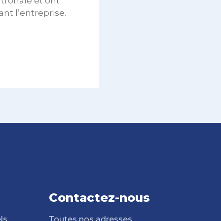
tronale et ont
nt l’entreprise.
Contactez-nous
ls
Toutes nos adresses