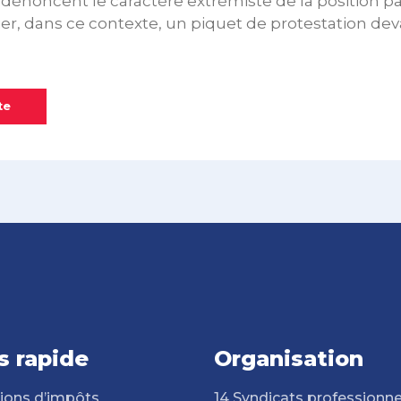
énoncent le caractère extrémiste de la position pa
ier, dans ce contexte, un piquet de protestation deva
te
s rapide
Organisation
ions d’impôts
14 Syndicats professionne