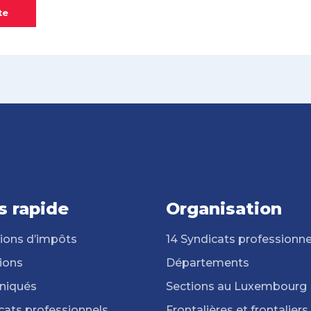
te
s rapide
Organisation
ions d’impôts
14 Syndicats professionne
ions
Départements
iqués
Sections au Luxembourg
cats professionnels
Frontalières et frontaliers