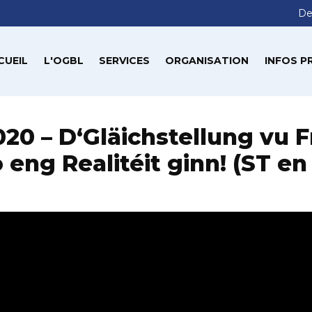
De
CUEIL
L'OGBL
SERVICES
ORGANISATION
INFOS P
2020 – D‘Gläichstellung vu 
eng Realitéit ginn! (ST en