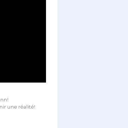
inn!
r une réalité!