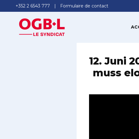
+352 2 6543 777
Formulaire de contact
AC
12. Juni 
muss elo 