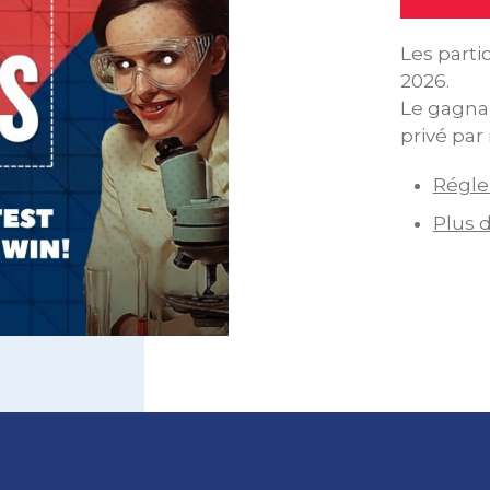
Les parti
2026.
Le gagna
privé par
Régle
Plus d