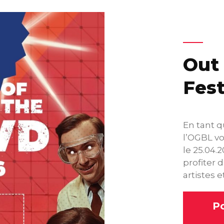
Out 
Fest
En tant q
l’OGBL vou
le 25.04.2
profiter 
artistes 
Po