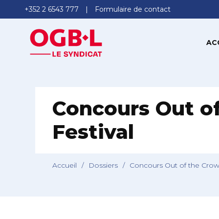
+352 2 6543 777
Formulaire de contact
AC
Concours Out o
Festival
Accueil
/
Dossiers
/
Concours Out of the Crowd