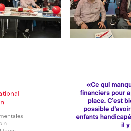
ational
in
ementales
oin
t leurs