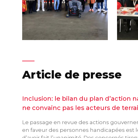
Article de presse
Inclusion: le bilan du plan d’action n
ne convainc pas les acteurs de terra
Le passage en revue des actions gouvern
en faveur des personnes handicapées est l
d’avoir fait l’unanimité. Des concernés tiren