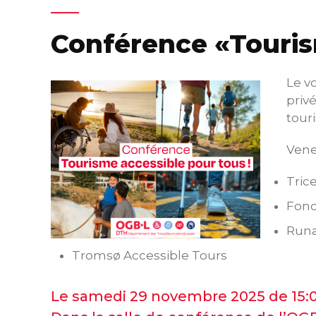
Conférence «Touris
Le v
priv
tour
Vene
Tric
Fond
Runa
Tromsø Accessible Tours
Le samedi 29 novembre 2025 de 15:0