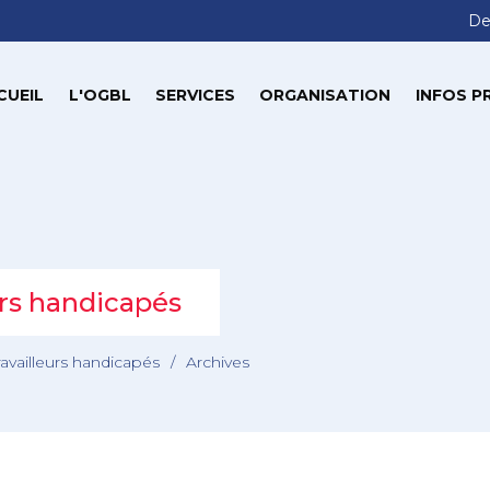
De
CUEIL
L'OGBL
SERVICES
ORGANISATION
INFOS P
rs handicapés
vailleurs handicapés
/
Archives