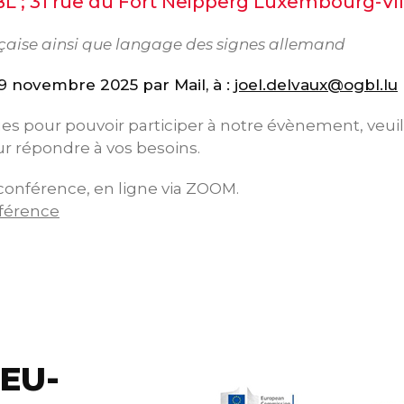
L ; 31 rue du Fort Neipperg Luxembourg-Vill
nçaise ainsi que langage des signes allemand
19 novembre 2025 par Mail, à :
joel.delvaux@ogbl.lu
es pour pouvoir participer à notre évènement, veuill
ur répondre à vos besoins.
conférence, en ligne via ZOOM.
nférence
eEU-