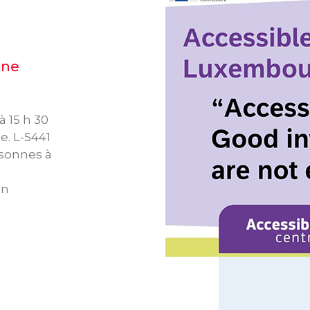
 ne
à 15 h 30
e. L-5441
rsonnes à
en