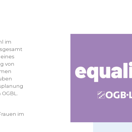
hl im
insgesamt
 eines
ng von
umen
auben
splanung
m OGBL.
 Frauen im