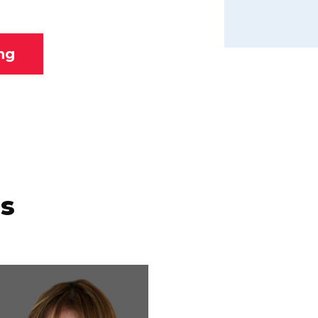
ng
ns