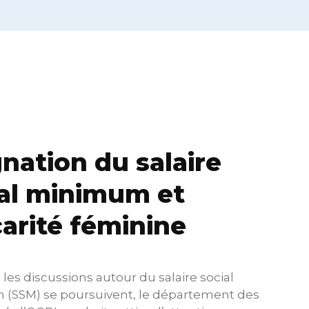
nation du salaire
al minimum et
arité féminine
 les discussions autour du salaire social
(SSM) se poursuivent, le département des