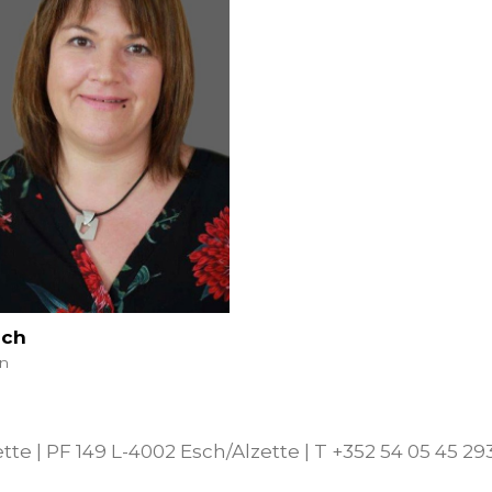
och
in
te | PF 149 L-4002 Esch/Alzette | T +352 54 05 45 29