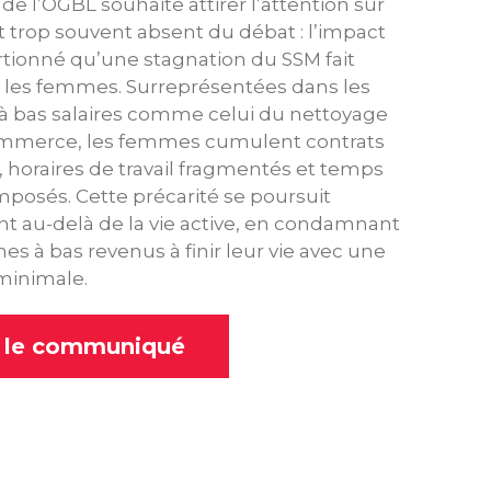
 l’OGBL souhaite attirer l’attention sur
 trop souvent absent du débat : l’impact
tionné qu’une stagnation du SSM fait
 les femmes. Surreprésentées dans les
à bas salaires comme celui du nettoyage
mmerce, les femmes cumulent contrats
, horaires de travail fragmentés et temps
imposés. Cette précarité se poursuit
 au-delà de la vie active, en condamnant
s à bas revenus à finir leur vie avec une
minimale.
e le communiqué