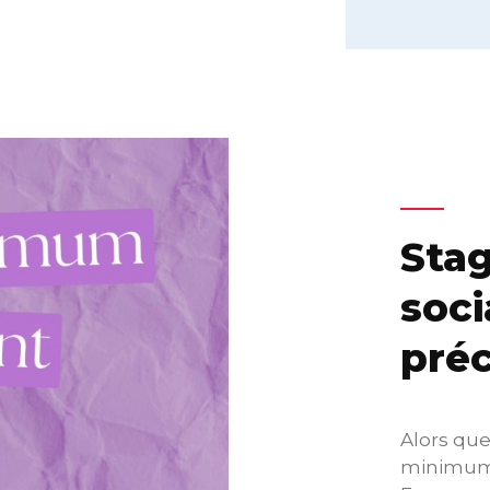
Stag
soci
préc
Alors que
minimum 