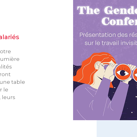
alariés
notre
lumière
lités
ront
’une table
r le
 leurs