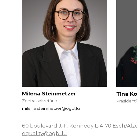
Milena Steinmetzer
Tina K
Zentralsekretärin
Präsident
milena.steinmetzer@ogbl.lu
60 boulevard J.-F. Kennedy L-4170 Esch/Alzet
equality@ogbl.lu