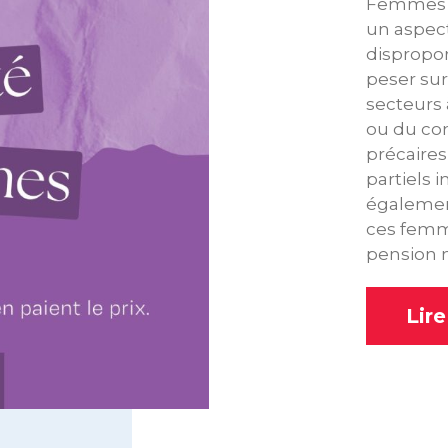
Femmes de
un aspect
dispropor
peser sur
secteurs 
ou du co
précaires
partiels 
également
ces femme
pension 
Lir