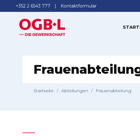
+352 2 6543 777
Kontaktformular
START
Frauenabteilun
Startseite
/
Abteilungen
/
Frauenabteilung