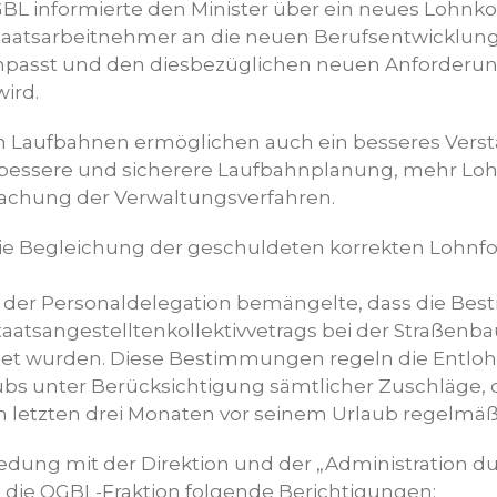
GBL informierte den Minister über ein neues Lohnko
taatsarbeitnehmer an die neuen Berufsentwicklung
anpasst und den diesbezüglichen neuen Anforderu
ird.
n Laufbahnen ermöglichen auch ein besseres Verst
 bessere und sicherere Laufbahnplanung, mehr Loh
fachung der Verwaltungsverfahren.
ie Begleichung der geschuldeten korrekten Lohnfo
n der Personaldelegation bemängelte, dass die B
s Staatsangestelltenkollektivvetrags bei der Straßen
et wurden. Diese Bestimmungen regeln die Entlo
ubs unter Berücksichtigung sämtlicher Zuschläge, d
n letzten drei Monaten vor seinem Urlaub regelmäßig
edung mit der Direktion und der „Administration d
e die OGBL-Fraktion folgende Berichtigungen: