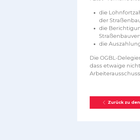
die Lohnfortza
der Straßenba
die Berichtigu
Straßenbauver
die Auszahlung
Die OGBL-Delegier
dass etwaige nicht
Arbeiterausschuss
Zurück zu den