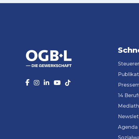
Schne
Steuere
Publika
Pressem
14 Beruf
Mediath
Newslet
Agenda
Sozialw