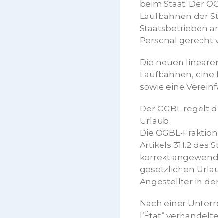
beim Staat. Der O
Laufbahnen der S
Staatsbetrieben 
Personal gerecht w
Die neuen lineare
Laufbahnen, eine
sowie eine Verein
Der OGBL regelt d
Urlaub
Die OGBL-Fraktio
Artikels 31.I.2 de
korrekt angewend
gesetzlichen Urla
Angestellter in de
Nach einer Unterr
l’État“ verhandelt