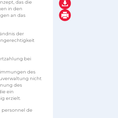
nzept, das die
en in den
ngen an das
ändnis der
ngerechtigkeit
rtzahlung bei
estimmungen des
bauverwaltung nicht
hnung des
ie ein
 erzielt.
u personnel de