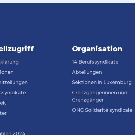
llzugriff
Organisation
rklärung
14 Berufssyndikate
tionen
Abteilungen
itteilungen
Sektionen in Luxemburg
ssyndikate
Grenzgängerinnen und
Grenzgänger
ek
ONG Solidarité syndicale
ter
ahlen 2024