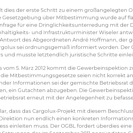
lt dies der erste Schritt zu einem großangelegten 
e Gesetzgebung über Mitbestimmung wurde auf fl
nfrage für eine Dringlichkeitsunterredung mit der D
altigkeits- und Infrastrukturminister Wiseler antw
 Antwort des Abgeordneten André Hoffmann, der 
argolux sei ordnungsgemäß informiert worden. Der 
 und musste letztendlich juristische Schritte einlei
s vom 5. März 2012 kommt die Gewerbeinspektion z
 die Mitbestimmungsgesetze seien nicht korrekt 
er Informationen sei der gemischte Betriebsrat d
en, ein Gutachten abzugeben. Die Gewerbeinspekti
triebsrat erneut mit der Angelegenheit zu befasse
lar, dass das Cargolux-Projekt mit diesem Beschluss
 Direktion nun endlich einen konkreten Information
ss einleiten muss. Der OGBL fordert überdies eine 