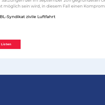
 Satzungen der im September 2011 gegründeten Ge
ht möglich sein wird, in diesem Fall einen Komprom
L-Syndikat zivile Luftfahrt
 Listen