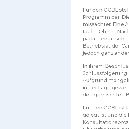
Für den OGBL stel
Programm dar. Di
missachtet. Eine A
taube Ohren, Nachh
parlamentarische
Betriebsrat der C
jedoch ganz anders
In ihrem Beschlus
Schlussfolgerung,
Aufgrund mangelnd
in der Lage gewes
den gemischten Be
Für den OGBL ist k
gelegt ist und die
Konsultationsproze