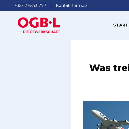
+352 2 6543 777
Kontaktformular
START
Was trei