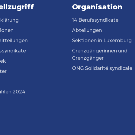
llzugriff
Organisation
rklärung
14 Berufssyndikate
tionen
Abteilungen
itteilungen
Sektionen in Luxemburg
ssyndikate
Grenzgängerinnen und
Grenzgänger
ek
ONG Solidarité syndicale
ter
ahlen 2024