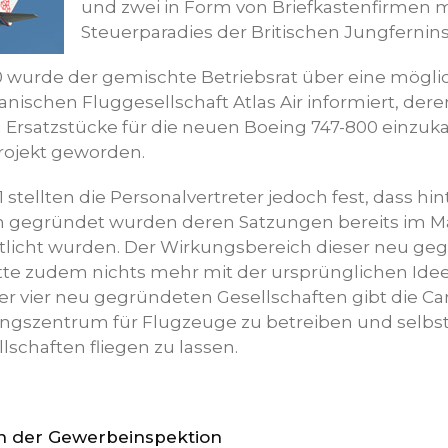
und zwei in Form von Briefkastenfirmen mi
Steuerparadies der Britischen Jungfernins
wurde der gemischte Betriebsrat über eine möglic
nischen Fluggesellschaft Atlas Air informiert, deren
 Ersatzstücke für die neuen Boeing 747-800 einzuka
rojekt geworden.
stellten die Personalvertreter jedoch fest, dass hi
en gegründet wurden deren Satzungen bereits im Ma
tlicht wurden. Der Wirkungsbereich dieser neu ge
tte zudem nichts mehr mit der ursprünglichen Idee 
er vier neu gegründeten Gesellschaften gibt die Car
ngszentrum für Flugzeuge zu betreiben und selbs
lschaften fliegen zu lassen.
n der Gewerbeinspektion