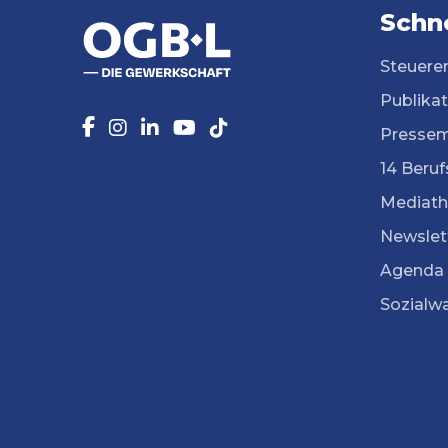
Schne
Steuere
Publika
Pressem
14 Beruf
Mediath
Newslet
Agenda
Sozialw