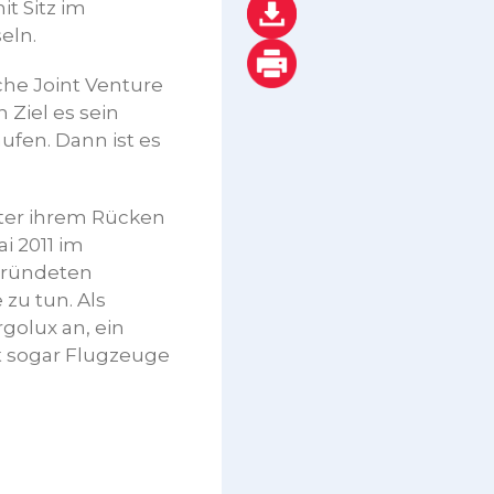
t Sitz im
eln.
he Joint Venture
 Ziel es sein
ufen. Dann ist es
nter ihrem Rücken
i 2011 im
gründeten
zu tun. Als
golux an, ein
t sogar Flugzeuge