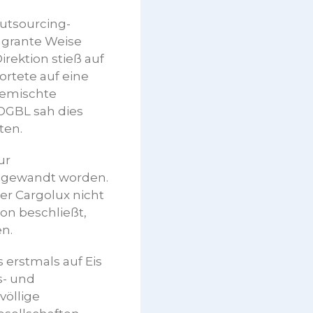
Outsourcing-
agrante Weise
irektion stieß auf
ortete auf eine
gemischte
OGBL sah dies
ten.
ur
angewandt worden.
er Cargolux nicht
on beschließt,
n.
 erstmals auf Eis
s- und
völlige