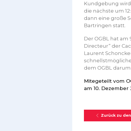
Kundgebung wird u
die nächste um 12
dann eine große S
Bartringen statt.
Der OGBL hat am 9
Directeur“ der Ca
Laurent Schoncker
schnellstmögliche 
dem OGBL darum, 
Mitegeteilt vom 
am 10. Dezember 
Zurück zu den