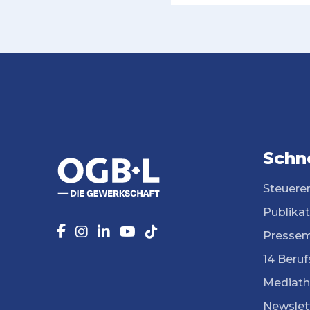
Schne
Steuere
Publika
Pressem
14 Beruf
Mediath
Newslet