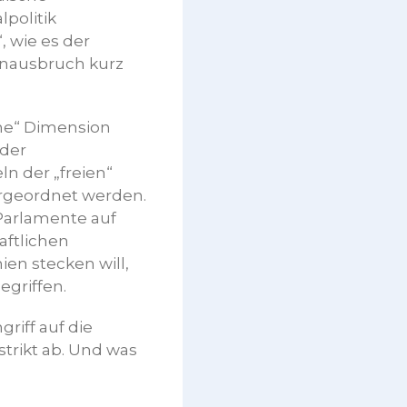
politik
 wie es der
enausbruch kurz
che“ Dimension
 der
ln der „freien“
tergeordnet werden.
 Parlamente auf
aftlichen
ien stecken will,
egriffen.
iff auf die
trikt ab. Und was