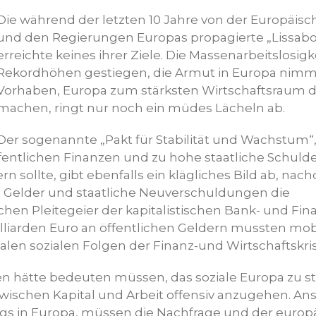
Die während der letzten 10 Jahre von der Europäi
und den Regierungen Europas propagierte „Lissabo
erreichte keines ihrer Ziele. Die Massenarbeitslosigk
Rekordhöhen gestiegen, die Armut in Europa nimm
Vorhaben, Europa zum stärksten Wirtschaftsraum d
machen, ringt nur noch ein müdes Lächeln ab.
Der sogenannte „Pakt für Stabilität und Wachstum“,
ffentlichen Finanzen und zu hohe staatliche Schulde
n sollte, gibt ebenfalls ein klägliches Bild ab, nac
e Gelder und staatliche Neuverschuldungen die
chen Pleitegeier der kapitalistischen Bank- und Fin
lliarden Euro an öffentlichen Geldern mussten mobi
alen sozialen Folgen der Finanz-und Wirtschaftskri
nen hätte bedeuten müssen, das soziale Europa zu s
wischen Kapital und Arbeit offensiv anzugehen. Ans
s in Europa, müssen die Nachfrage und der europ