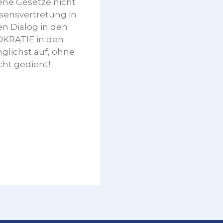
ene Gesetze nicht
ssensvertretung in
en Dialog in den
OKRATIE in den
glichst auf, ohne
cht gedient!