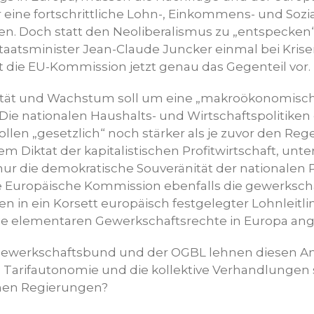
eine fortschrittliche Lohn-, Einkommens- und Sozial
n. Doch statt den Neoliberalismus zu „entspecken“,
aatsminister Jean-Claude Juncker einmal bei Kris
 die EU-Kommission jetzt genau das Gegenteil vor.
ilität und Wachstum soll um eine „makroökonomis
Die nationalen Haushalts- und Wirtschaftspolitiken
ollen „gesetzlich“ noch stärker als je zuvor den Rege
em Diktat der kapitalistischen Profitwirtschaft, un
 nur die demokratische Souveränität der nationalen
ie Europäische Kommission ebenfalls die gewerksch
in ein Korsett europäisch festgelegter Lohnleitlin
 die elementaren Gewerkschaftsrechte in Europa ang
ewerkschaftsbund und der OGBL lehnen diesen Angr
 Tarifautonomie und die kollektive Verhandlungen s
chen Regierungen?