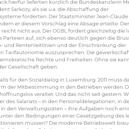
k hierfür lieferten kürzlich die Bundeskanzlerin M
ent Sarkozy, als sie u.a. die Abschaffung der
ysteme forderten. Der Staatsminister Jean-Claude 
ndem er diesem Vorschlag eine Absage erteilte. De
reicht nicht aus. Der OGBL fordert gleichzeitig di
 Parteien auf, sich ebenso deutlich gegen die Brüs
- und Rentenleitlinien und der Einschränkung der
n Tarifautonomie auszusprechen. Die gewerkschaf
emokratische Rechte und Freiheiten. Ohne sie kan
 der Gesellschaft geben.
alls für den Sozialdialog in Luxemburg. 2011 muss d
orm der Mitbestimmung in den Betrieben werden. 
offnungslos veraltet. Und das nicht seit gestern. Wi
er des Salariats – in den Personaldelegationen, in
 in den Verwaltungsräten – ihre Aufgaben noch erns
 unter den Bedingungen einer Gesetzgebung des l
ktionieren müssen? Die moderne Betriebswelt bra