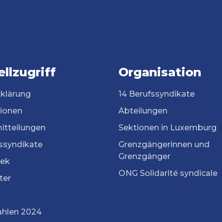
llzugriff
Organisation
rklärung
14 Berufssyndikate
tionen
Abteilungen
itteilungen
Sektionen in Luxemburg
ssyndikate
Grenzgängerinnen und
Grenzgänger
ek
ONG Solidarité syndicale
ter
ahlen 2024