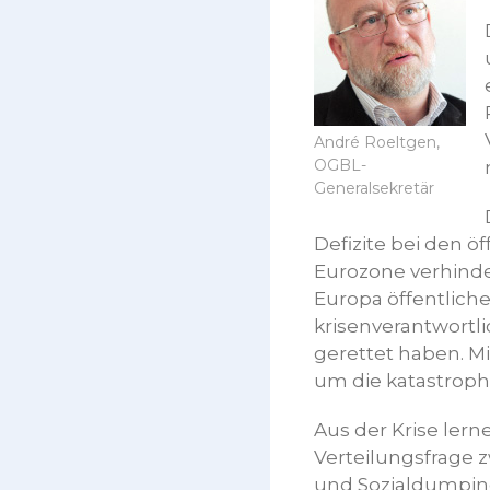
André Roeltgen,
OGBL-
Generalsekretär
Defizite bei den ö
Eurozone verhinder
Europa öffentlich
krisenverantwortli
gerettet haben. Mi
um die katastroph
Aus der Krise ler
Verteilungsfrage z
und Sozialdumping