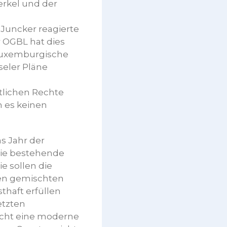
erkel und der
Juncker reagierte
r OGBL hat dies
e luxemburgische
seler Pläne
tlichen Rechte
n es keinen
as Jahr der
Die bestehende
e sollen die
 den gemischten
thaft erfüllen
etzten
ucht eine moderne