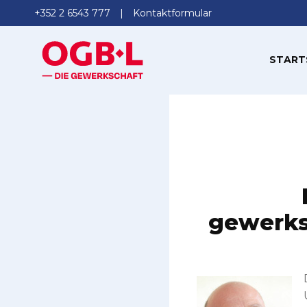
+352 2 6543 777
Kontaktformular
START
gewerksc