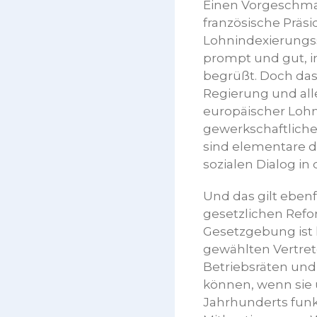
Einen Vorgeschmac
französische Präsid
Lohnindexierungss
prompt und gut, i
begrüßt. Doch das 
Regierung und alle
europäischer Lohn
gewerkschaftliche
sind elementare d
sozialen Dialog in
Und das gilt ebenf
gesetzlichen Ref
Gesetzgebung ist h
gewählten Vertret
Betriebsräten und
können, wenn sie
Jahrhunderts fun