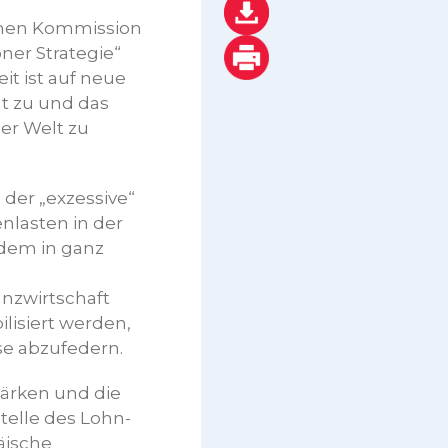
schen Kommission
ner Strategie“
eit ist auf neue
t zu und das
er Welt zu
 der „exzessive“
nlasten in der
hdem in ganz
anzwirtschaft
lisiert werden,
se abzufedern.
tärken und die
telle des Lohn-
äische