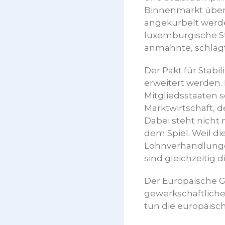
Binnenmarkt über 
angekurbelt werde
luxemburgische St
anmahnte, schlägt
Der Pakt für Stab
erweitert werden. 
Mitgliedsstaaten s
Marktwirtschaft, d
Dabei steht nicht
dem Spiel. Weil d
Lohnverhandlungen 
sind gleichzeitig
Der Europäische G
gewerkschaftliche
tun die europäis