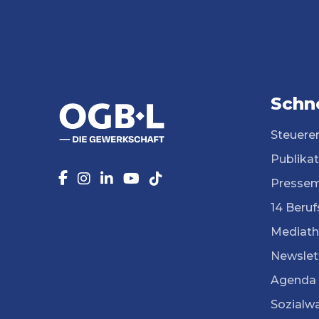
Schne
Steuere
Publika
Pressem
14 Beruf
Mediath
Newslet
Agenda
Sozialw