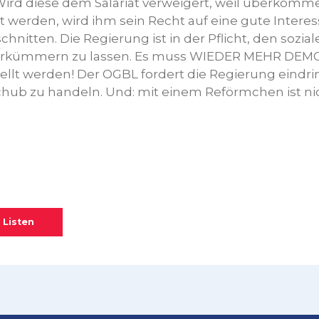
rd diese dem Salariat verweigert, weil überkomm
t werden, wird ihm sein Recht auf eine gute Intere
hnitten. Die Regierung ist in der Pflicht, den sozial
verkümmern zu lassen. Es muss WIEDER MEHR DEM
llt werden! Der OGBL fordert die Regierung eindrin
chub zu handeln. Und: mit einem Reförmchen ist ni
 Listen