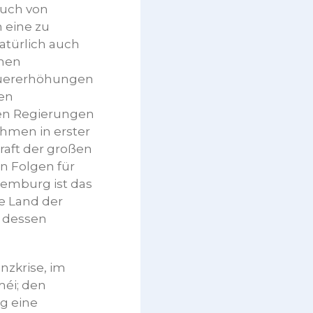
auch von
 eine zu
natürlich auch
chen
euererhöhungen
gen
en Regierungen
hmen in erster
raft der großen
n Folgen für
xemburg ist das
ge Land der
d dessen
nzkrise, im
méi; den
ng eine