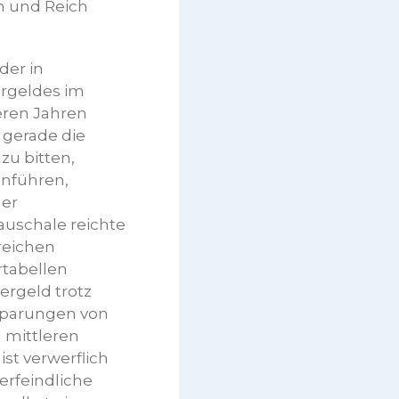
rm und Reich
der in
rgeldes im
eren Jahren
, gerade die
zu bitten,
inführen,
der
auschale reichte
treichen
rtabellen
ergeld trotz
nsparungen von
d mittleren
st verwerflich
rfeindliche