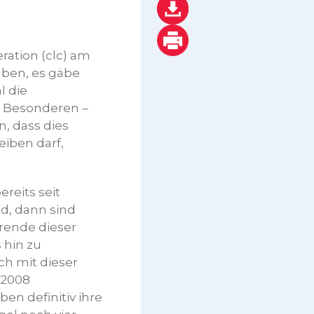
ation (clc) am
haben, es gäbe
l die
m Besonderen –
n, dass dies
eiben darf,
reits seit
nd, dann sind
hrende dieser
 hin zu
ch mit dieser
 2008
n definitiv ihre