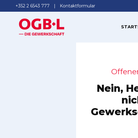
+352 2 6543 777
Kontaktformular
START
Offener
Nein, He
nic
Gewerksc