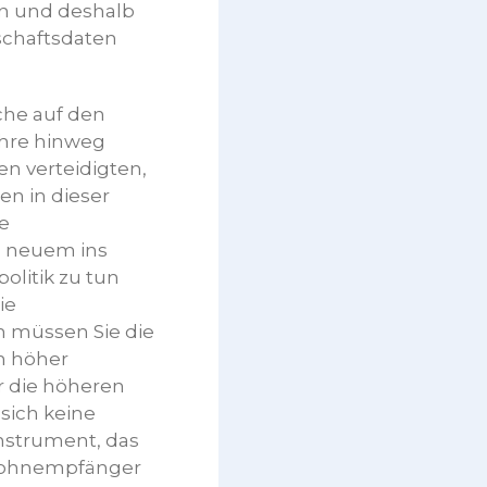
en und deshalb
schaftsdaten
che auf den
Jahre hinweg
n verteidigten,
n in dieser
e
n neuem ins
olitik zu tun
ie
 müssen Sie die
n höher
r die höheren
 sich keine
instrument, das
 Lohnempfänger