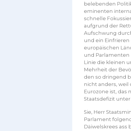
belebenden Politik
eminenten interna
schnelle Fokussier
aufgrund der Rett
Aufschwung durch
und ein Einfriere
europäischen Län
und Parlamenten 
Linie die kleinen
Mehrheit der Bevö
den so dringend b
nicht anders, weil
Eurozone ist, das 
Staatsdefizit unter
Sie, Herr Staatsmi
Parlament folgend
Däiwelskrees ass b