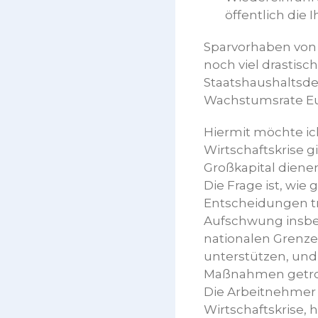
öffentlich die
Sparvorhaben von 
noch viel drastisc
Staatshaushaltsde
Wachstumsrate Eur
Hiermit möchte ic
Wirtschaftskrise g
Großkapital diene
Die Frage ist, wi
Entscheidungen tr
Aufschwung insbes
nationalen Grenze
unterstützen, und 
Maßnahmen getroff
Die Arbeitnehmer 
Wirtschaftskrise, 