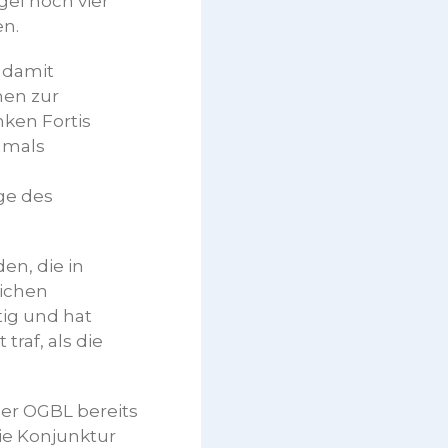
gel noch vier
en.
 damit
hen zur
nken Fortis
amals
ge des
en, die in
lichen
tig und hat
raf, als die
er OGBL bereits
die Konjunktur