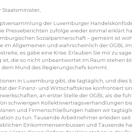
 Staatsminister,
auptversammlung der Luxemburger Handelskonföder
n Sie Presseberichten zufolge wieder einmal erklärt 
emburgischen Sozialpartnerschaft – gemeint ist woh
te im Allgemeinen und wahrscheinlich der OGBL i
treite, es gäbe eine Krise. Erlauben Sie mir zu sage
 ist, die so nicht unbeantwortet im Raum stehen bl
s dem Mund des Regierungschefs kommt.
onen in Luxemburg gibt, die tagtäglich, und dies be
ität der Finanz- und Wirtschaftskrise konfrontiert si
Gewerkschaften, an erster Stelle der OGBL als die fü
on schwierigen Kollektivvertragsverhandlungen bis
plänen und Firmenschließungen haben wir tagtägli
uation zu tun. Tausende Arbeitnehmer erleiden seit
heblichen Einkommenseinbussen und Tausende habe