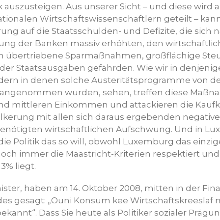
 auszusteigen. Aus unserer Sicht – und diese wird 
tionalen Wirtschaftswissenschaftlern geteilt – kann
ung auf die Staatsschulden- und Defizite, die sich 
ung der Banken massiv erhöhten, den wirtschaftli
 übertriebene Sparmaßnahmen, großflächige St
n der Staatsausgaben gefährden. Wie wir in denjeni
dern in denen solche Austeritätsprogramme von d
angenommen wurden, sehen, treffen diese Maßna
 und mittleren Einkommen und attackieren die Kaufk
lkerung mit allen sich daraus ergebenden negative
enötigten wirtschaftlichen Aufschwung. Und in Lu
 die Politik das so will, obwohl Luxemburg das einzi
noch immer die Maastricht-Kriterien respektiert un
 3% liegt.
nister, haben am 14. Oktober 2008, mitten in der Fina
es gesagt: „Ouni Konsum kee Wirtschaftskreeslaf 
ekannt“. Dass Sie heute als Politiker sozialer Prägu