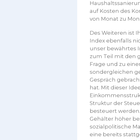
Haushaltssanieru
auf Kosten des Ko
von Monat zu Monat
Des Weiteren ist I
Index ebenfalls ni
unser bewährtes I
zum Teil mit den 
Frage und zu eine
sondergleichen ge
Gespräch gebrachte
hat. Mit dieser Id
Einkommensstrukt
Struktur der Steu
besteuert werden.
Gehälter höher bes
sozialpolitische 
eine bereits stat