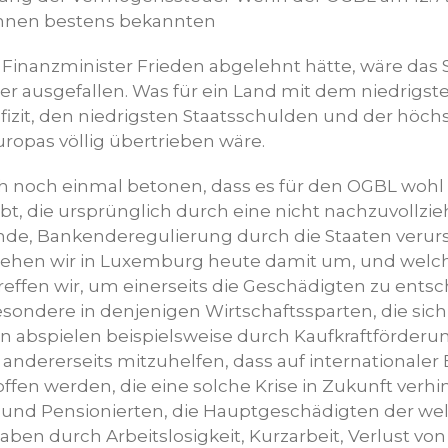
 Ihnen bestens bekannten
Finanzminister Frieden abgelehnt hätte, wäre da
her ausgefallen. Was für ein Land mit dem niedrigst
fizit, den niedrigsten Staatsschulden und der höch
opas völlig übertrieben wäre.
h noch einmal betonen, dass es für den OGBL wohl 
ibt, die ursprünglich durch eine nicht nachzuvollz
nde, Bankenderegulierung durch die Staaten verur
e gehen wir in Luxemburg heute damit um, und welch
effen wir, um einerseits die Geschädigten zu ents
ondere in denjenigen Wirtschaftssparten, die sich
n abspielen beispielsweise durch Kaufkraftförderu
andererseits mitzuhelfen, dass auf internationaler
en werden, die eine solche Krise in Zukunft verh
und Pensionierten, die Hauptgeschädigten der we
haben durch Arbeitslosigkeit, Kurzarbeit, Verlust von