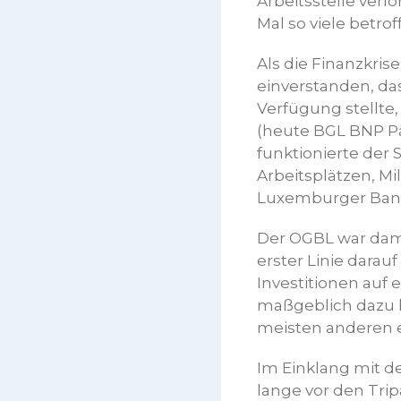
Arbeitsstelle verl
Mal so viele betr
Als die Finanzkri
einverstanden, das
Verfügung stellte
(heute BGL BNP Pa
funktionierte der 
Arbeitsplätzen, M
Luxemburger Bank
Der OGBL war damal
erster Linie darau
Investitionen auf 
maßgeblich dazu be
meisten anderen 
Im Einklang mit 
lange vor den Trip