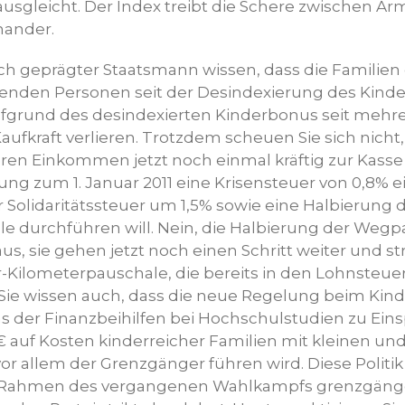
ausgleicht. Der Index treibt die Schere zwischen A
nander.
tisch geprägter Staatsmann wissen, dass die Familien 
enden Personen seit der Desindexierung des Kinde
fgrund des desindexierten Kinderbonus seit mehr
Kaufkraft verlieren. Trotzdem scheuen Sie sich nicht
ren Einkommen jetzt noch einmal kräftig zur Kasse 
ng zum 1. Januar 2011 eine Krisensteuer von 0,8% e
 Solidaritätssteuer um 1,5% sowie eine Halbierung 
e durchführen will. Nein, die Halbierung der Wegp
us, sie gehen jetzt noch einen Schritt weiter und s
-Kilometerpauschale, die bereits in den Lohnsteue
. Sie wissen auch, dass die neue Regelung beim Kind
 der Finanzbeihilfen bei Hochschulstudien zu Ei
€ auf Kosten kinderreicher Familien mit kleinen un
allem der Grenzgänger führen wird. Diese Politik i
 Rahmen des vergangenen Wahlkampfs grenzgänge