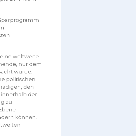
s Sparprogramm
en
sten
eine weltweite
iehende, nur dem
sacht wurde.
e politischen
chädigen, den
 innerhalb der
ng zu
 Ebene
indern können.
ltweiten