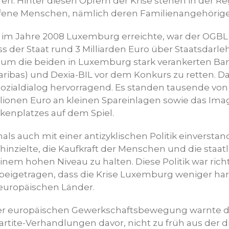
oren. Hinter diesen Opfern der Krise stehen in der Re
offene Menschen, nämlich deren Familienangehörig
se im Jahre 2008 Luxemburg erreichte, war der OGBL
s der Staat rund 3 Milliarden Euro über Staatsdarle
, um die beiden in Luxemburg stark verankerten Ba
ribas) und Dexia-BIL vor dem Konkurs zu retten. D
Sozialdialog hervorragend. Es standen tausende von
illionen Euro an kleinen Spareinlagen sowie das Ima
enplatzes auf dem Spiel.
s auch mit einer antizyklischen Politik einverstand
f hinzielte, die Kaufkraft der Menschen und die staat
einem hohen Niveau zu halten. Diese Politik war rich
igetragen, dass die Krise Luxemburg weniger hart t
europäischen Länder.
der europäischen Gewerkschaftsbewegung warnte d
artite-Verhandlungen davor, nicht zu früh aus der 