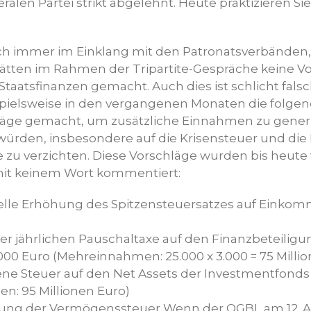
ralen Partei strikt abgelehnt. Heute praktizieren Sie
h immer im Einklang mit den Patronatsverbänden,
tten im Rahmen der Tripartite-Gespräche keine Vo
Staatsfinanzen gemacht. Auch dies ist schlicht falsc
pielsweise in den vergangenen Monaten die folgen
äge gemacht, um zusätzliche Einnahmen zu generie
ürden, insbesondere auf die Krisensteuer und die
zu verzichten. Diese Vorschläge wurden bis heute
mit keinem Wort kommentiert:
ielle Erhöhung des Spitzensteuersatzes auf Einko
er jährlichen Pauschaltaxe auf den Finanzbeteilig
.000 Euro (Mehreinnahmen: 25.000 x 3.000 = 75 Milli
ne Steuer auf den Net Assets der Investmentfonds
: 95 Millionen Euro)
ung der Vermögenssteuer Wenn der OGBL am 12. Apr