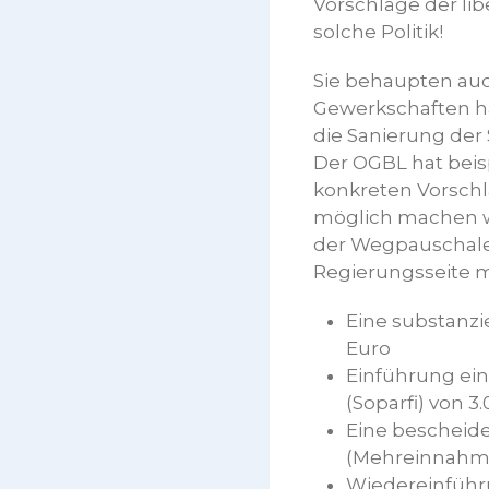
Vorschläge der libe
solche Politik!
Sie behaupten auc
Gewerkschaften hä
die Sanierung der 
Der OGBL hat beis
konkreten Vorschl
möglich machen w
der Wegpauschale 
Regierungsseite 
Eine substanz
Euro
Einführung ein
(Soparfi) von 3
Eine bescheide
(Mehreinnahmen
Wiedereinführ