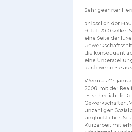
Sehr geehrter Herr
anlässlich der H
9. Juli 2010 solle
eine Seite der lux
Gewerkschaftssei
die konsequent abs
eine Unterstellung
auch wenn Sie au
Wenn es Organisati
2008, mit der Real
es sicherlich die 
Gewerkschaften. V
unzähligen Sozial
unglücklichen Sit
Kurzarbeit mit er