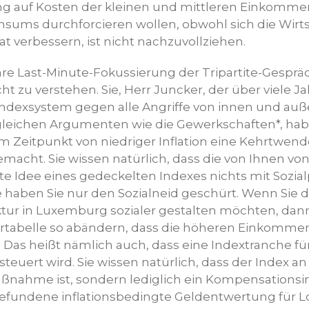
ng auf Kosten der kleinen und mittleren Einkomm
nsums durchforcieren wollen, obwohl sich die Wirt
 verbessern, ist nicht nachzuvollziehen.
hre Last-Minute-Fokussierung der Tripartite-Gesprä
cht zu verstehen. Sie, Herr Juncker, der über viele 
ndexsystem gegen alle Angriffe von innen und auße
gleichen Argumenten wie die Gewerkschaften*, habe
m Zeitpunkt von niedriger Inflation eine Kehrtwend
macht. Sie wissen natürlich, dass die von Ihnen vo
 Idee eines gedeckelten Indexes nichts mit Sozialp
ee haben Sie nur den Sozialneid geschürt. Wenn Sie d
ur in Luxemburg sozialer gestalten möchten, dann
ertabelle so abändern, dass die höheren Einkomme
 Das heißt nämlich auch, dass eine Indextranche fü
teuert wird. Sie wissen natürlich, dass der Index an
Maßnahme ist, sondern lediglich ein Kompensations
tgefundene inflationsbedingte Geldentwertung für