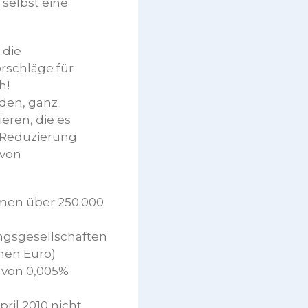
 selbst eine
 die
rschläge für
h!
den, ganz
ren, die es
 Reduzierung
 von
mmen über 250.000
ungsgesellschaften
onen Euro)
 von 0,005%
il 2010 nicht