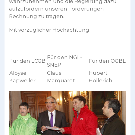
wahrzunehmen und die Regierung dazu
aufzufordern unseren Forderungen
Rechnung zu tragen.
Mit vorzüglicher Hochachtung
Für den NGL-
Für den LCGB
Für den OGBL
SNEP
Aloyse
Claus
Hubert
Kapweiler
Marquardt
Hollerich