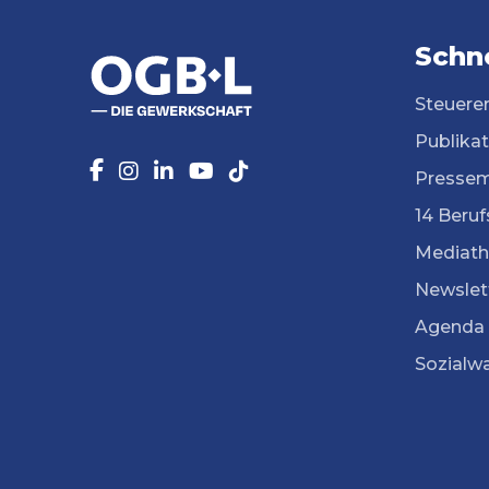
Schne
Steuere
Publika
Pressem
14 Beruf
Mediath
Newslet
Agenda
Sozialw