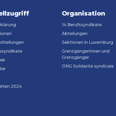
llzugriff
Organisation
rklärung
14 Berufssyndikate
tionen
Abteilungen
itteilungen
Sektionen in Luxemburg
ssyndikate
Grenzgängerinnen und
Grenzgänger
ek
ONG Solidarité syndicale
ter
ahlen 2024