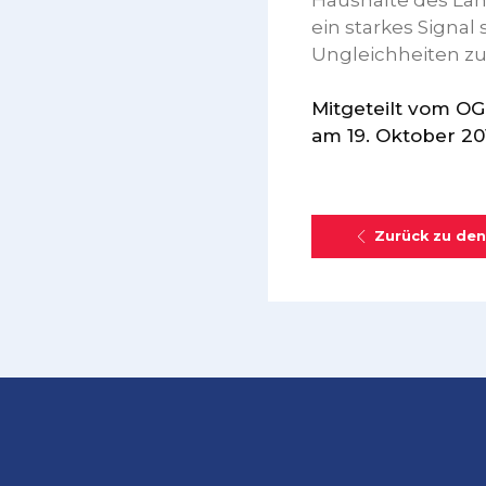
Haushalte des Land
ein starkes Signal
Ungleichheiten z
Mitgeteilt vom O
am 19. Oktober 20
Zurück zu den