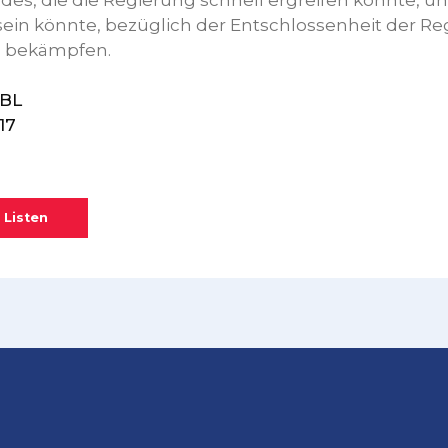
es, die die Regierung schnell ergreifen könnte, und
 sein könnte, bezüglich der Entschlossenheit der R
u bekämpfen.
GBL
17
 Listen