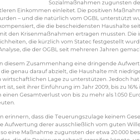
Sozialmaßnahmen zugunsten der
tleren Einkommen einleitet. Die positiven Maßnahm
wurden – und die natürlich vom OGBL unterstützt w
 kompensiert, die die bescheidensten Haushalte sei
t den Krisenmaßnahmen ertragen mussten. Die 
hheiten, die kürzlich vom Statec festgestellt wur
 Analyse, die der OGBL seit mehreren Jahren gemach
 in diesem Zusammenhang eine dringende Aufwer
die genau darauf abzielt, die Haushalte mit nied
 wirtschaftlichen Lage zu unterstützen. Jedoch hat 
ert ist, seit ihrer Einführung im Jahr 2009, bis zu 16
n einen Gesamtverlust von bis zu mehr als 1.050 Euro
euten.
an erinnern, dass die Teuerungszulage keinem Geset
 Aufwertung derer ausschließlich vom guten Will
 also eine Maßnahme zugunsten der etwa 20.000 be