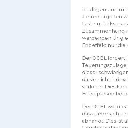
niedrigen und mit
Jahren ergriffen 
Last nur teilweise
Zusammenhang mi
werdenden Ungleic
Endeffekt nur die
Der OGBL fordert
Teuerungszulage, 
dieser schwierigen
da sie nicht indexi
verloren. Dies kan
Einzelperson bed
Der OGBL will dar
dass demnach eine
abhängt. Dies ist