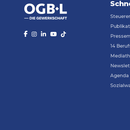
Schne
Steuere
Publika
Pressem
14 Beruf
Mediath
Newslet
Agenda
Sozialw