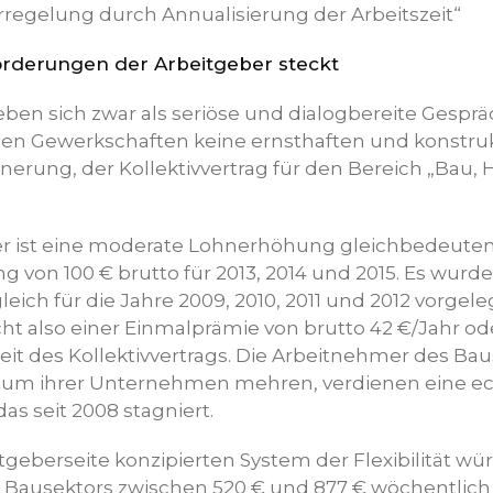
regelung durch Annualisierung der Arbeitszeit“
orderungen der Arbeitgeber steckt
eben sich zwar als seriöse und dialogbereite Gespr
den Gewerkschaften keine ernsthaften und konstru
nnerung, der Kollektivvertrag für den Bereich „Bau,
er ist eine moderate Lohnerhöhung gleichbedeuten
 von 100 € brutto für 2013, 2014 und 2015. Es wurde
eich für die Jahre 2009, 2010, 2011 und 2012 vorgele
ht also einer Einmalprämie von brutto 42 €/Jahr od
it des Kollektivvertrags. Die Arbeitnehmer des Bau
htum ihrer Unternehmen mehren, verdienen eine 
as seit 2008 stagniert.
geberseite konzipierten System der Flexibilität wü
Bausektors zwischen 520 € und 877 € wöchentlich 