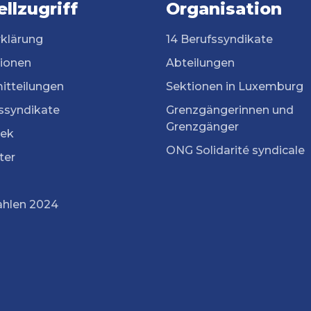
llzugriff
Organisation
rklärung
14 Berufssyndikate
tionen
Abteilungen
itteilungen
Sektionen in Luxemburg
ssyndikate
Grenzgängerinnen und
Grenzgänger
ek
ONG Solidarité syndicale
ter
ahlen 2024