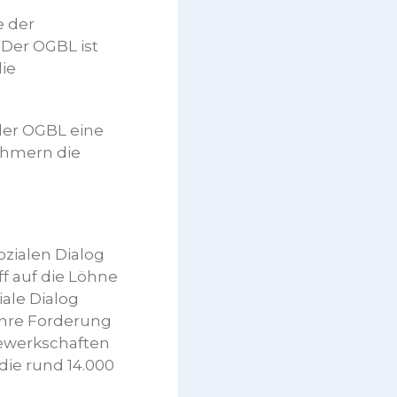
e der
 Der OGBL ist
die
 der OGBL eine
ehmern die
zialen Dialog
ff auf die Löhne
ale Dialog
 ihre Forderung
Gewerkschaften
die rund 14.000