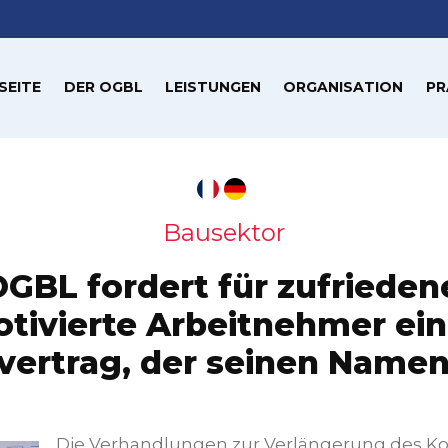
SEITE
DER OGBL
LEISTUNGEN
ORGANISATION
PR
Bausektor
OGBL fordert für zufrieden
tivierte Arbeitnehmer ei
vvertrag, der seinen Namen
Die Verhandlungen zur Verlängerung des Koll