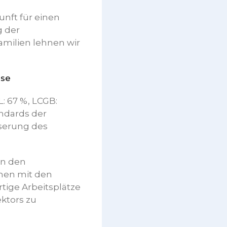
unft für einen
g der
amilien lehnen wir
sse
: 67 %, LCGB:
andards der
sserung des
in den
men mit den
ige Arbeitsplätze
ktors zu