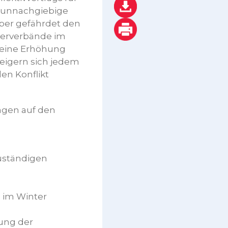
e unnachgiebige
eber gefährdet den
eberverbände im
 eine Erhöhung
weigern sich jedem
en Konflikt
agen auf den
zuständigen
 im Winter
rung der