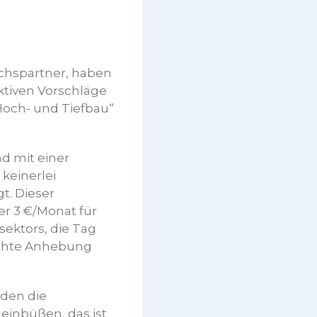
ächspartner, haben
ktiven Vorschläge
 Hoch- und Tiefbau“
d mit einer
 keinerlei
gt. Dieser
er 3 €/Monat für
sektors, die Tag
echte Anhebung
rden die
einbüßen, das ist