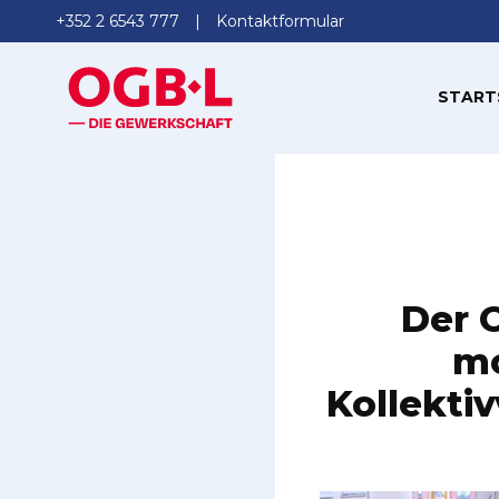
+352 2 6543 777
Kontaktformular
START
Der 
mo
Kollekti