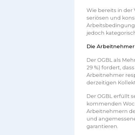
Wie bereits in der
seriösen und konst
Arbeitsbedingunge
jedoch kategorisch
Die Arbeitnehmer 
Der OGBL als Mehr
29 %) fordert, da
Arbeitnehmer resp
derzeitigen Kollek
Der OGBL erfüllt s
kommenden Wochen
Arbeitnehmern des
und angemessene 
garantieren.