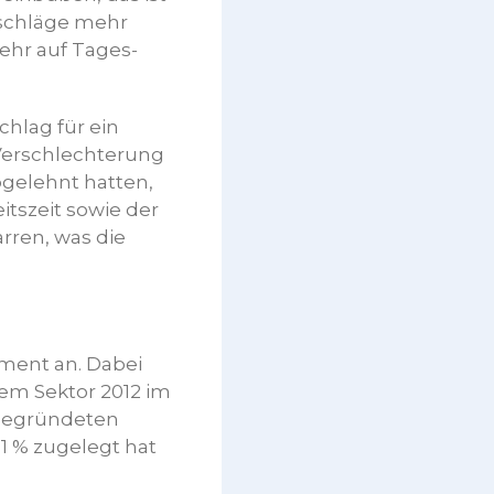
schläge mehr
mehr auf Tages-
chlag für ein
 Verschlechterung
bgelehnt hatten,
itszeit sowie der
ren, was die
ument an. Dabei
sem Sektor 2012 im
 gegründeten
1 % zugelegt hat