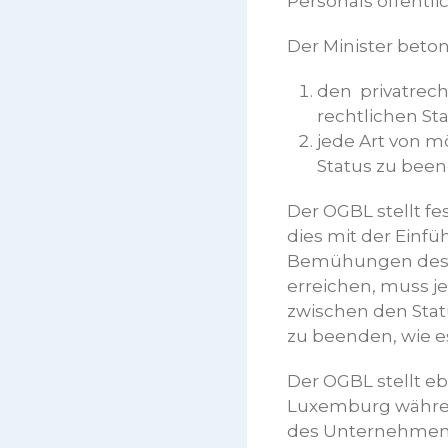
Personals öffentli
Der Minister beton
den privatrech
rechtlichen St
jede Art von m
Status zu been
Der OGBL stellt fe
dies mit der Einfü
Bemühungen des O
erreichen, muss j
zwischen den Statu
zu beenden, wie 
Der OGBL stellt eb
Luxemburg währen
des Unternehmens