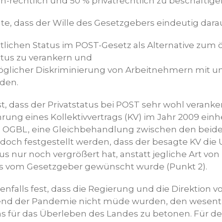
ch-rechtlich und 50 % privatrechtlich zu beschäftige
te, dass der Wille des Gesetzgebers eindeutig darauf
tlichen Status im POST-Gesetz als Alternative zum ö
atus zu verankern und
öglicher Diskriminierung von Arbeitnehmern mit u
den.
st, dass der Privatstatus bei POST sehr wohl verank
hrung eines Kollektivvertrags (KV) im Jahr 2009 einh
GBL, eine Gleichbehandlung zwischen den beiden
edoch festgestellt werden, dass der besagte KV die
s nur noch vergrößert hat, anstatt jegliche Art von
es vom Gesetzgeber gewünscht wurde (Punkt 2).
enfalls fest, dass die Regierung und die Direktion 
d der Pandemie nicht müde wurden, den wesentl
 für das Überleben des Landes zu betonen. Für d