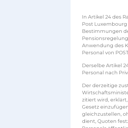
In Artikel 24 des
Post Luxembourg f
Bestimmungen des 
Pensionsregelung
Anwendung des Kol
Personal von POS
Derselbe Artikel 2
Personal nach Priv
Der derzeitige zus
Wirtschaftsminist
zitiert wird, erklä
Gesetz einzufügen
gleichzustellen, o
dient, Quoten fes