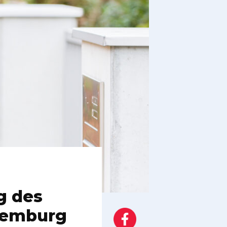
g des
uxemburg