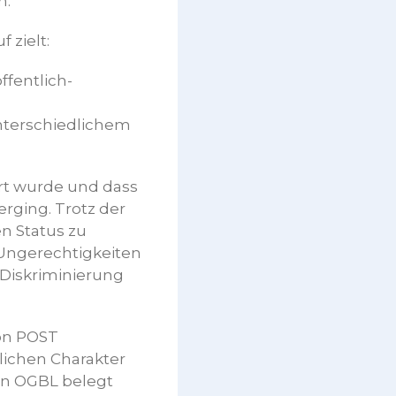
n.
 zielt:
ffentlich-
nterschiedlichem
ert wurde und dass
erging. Trotz der
 Status zu
 Ungerechtigkeiten
 Diskriminierung
von POST
ichen Charakter
en OGBL belegt