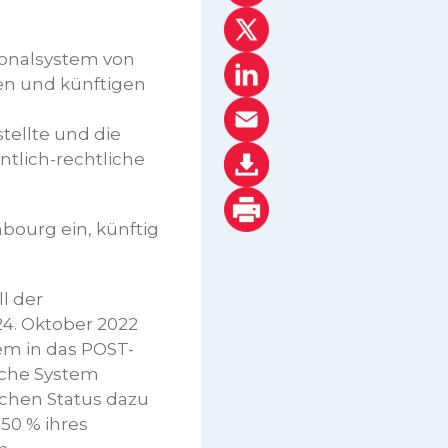
sonalsystem von
en und künftigen
ellte und die
ntlich-rechtliche
mbourg ein, künftig
l der
24. Oktober 2022
stem in das POST-
liche System
ichen Status dazu
50 % ihres