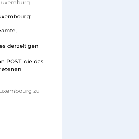
 Luxemburg.
Luxembourg:
eamte,
s derzeitigen
n POST, die das
retenen
 Luxembourg zu