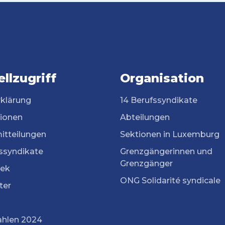
llzugriff
Organisation
rklärung
14 Berufssyndikate
tionen
Abteilungen
itteilungen
Sektionen in Luxemburg
ssyndikate
Grenzgängerinnen und
Grenzgänger
ek
ONG Solidarité syndicale
ter
ahlen 2024