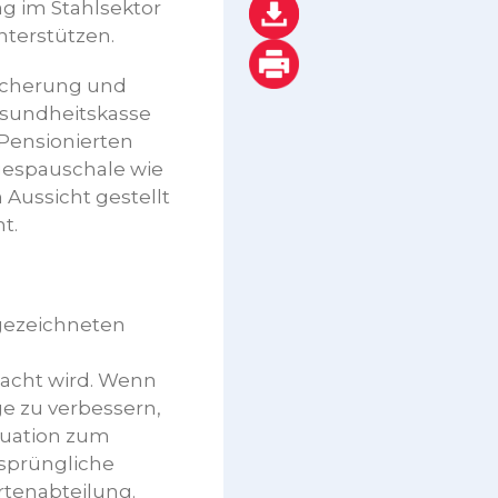
g im Stahlsektor
nterstützen.
sicherung und
esundheitskasse
Pensionierten
gespauschale wie
Aussicht gestellt
t.
sgezeichneten
acht wird. Wenn
 zu verbessern,
tuation zum
rsprüngliche
rtenabteilung.