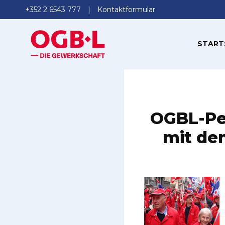
+352 2 6543 777
Kontaktformular
START
OGBL-Pen
mit den