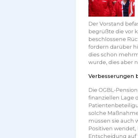
Der Vorstand befa
begrüßte die vor 
beschlossene Rück
fordern darüber h
dies schon mehrma
wurde, dies aber n
Verbesserungen b
Die OGBL-Pensioni
finanziellen Lage
Patientenbeteili
solche Maßnahmen
müssen sie auch 
Positiven wendet,
Entscheidung auf 