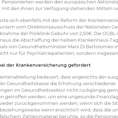
Pensionierten werden den europäischen Aktionsta
mit den ihnen zur Verfügung stehenden Mitteln u
sste sich ebenfalls mit der Reform der Krankenver
kurzem vom Direktionsausschuss der Nationalen G
nahme der Poliklinik-Gebühr von 2,50€. Die OGBL-
inaus die Abschaffung der halben Krankenhaus-Ta
ls von Gesundheitsminister Mars Di Bartolomeo in 
icht nur für Psychiatriepatienten, sondern insgesam
ei der Krankenversicherung gefordert
ertenabteilung bedauert, dass angesichts der au
 der Gesundheitskasse die Erhöhung verschiedener
gungen im Gesundheitssektor nicht rückgängig gem
 getroffen werden, um eine ungesunde Finanzlage
wieder zurückgenommen werden, wenn sich die Si
 beziehungsweise wenn ersichtlich wird, dass die u
falschem Zahlenmaterial beruhte, so die Pensionie