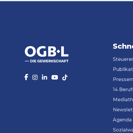
Schne
Steuere
Publika
Pressem
14 Beruf
Mediath
Newslet
Agenda
Sozialw