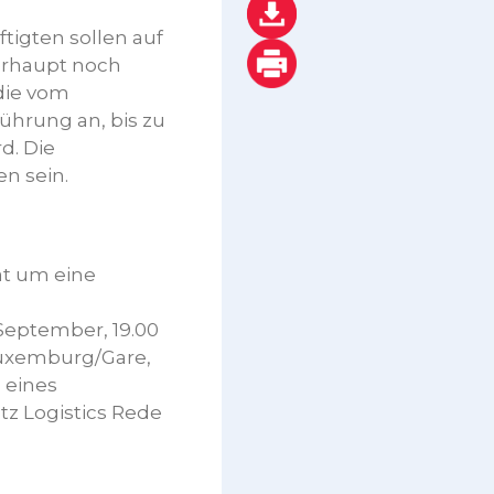
tigten sollen auf
erhaupt noch
die vom
ührung an, bis zu
d. Die
en sein.
at um eine
September, 19.00
Luxemburg/Gare,
 eines
tz Logistics Rede