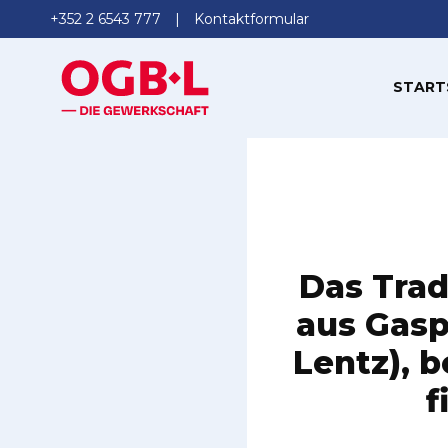
+352 2 6543 777
Kontaktformular
START
Das Trad
aus Gasp
Lentz), b
f