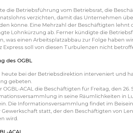
e die Betriebsführung vom Betriebsrat, die Beschäf
onatslohns verzichten, damit das Unternehmen üb
den könne. Eine Mehrzahl der Beschäftigten lehnt 
ngte Lohnkürzung ab. Ferner kündigte die Betriebsf
gen, was einen Arbeitsplatzabbau zur Folge haben wir
 Express soll von diesen Turbulenzen nicht betroff
ung des OGBL
heute bei der Betriebsdirektion interveniert und h
zung gebeten.
 OGBL-ACAL die Beschäftigten für Freitag, den 26. 
ormationsversammlung in seine Räumlichkeiten in 
 ein. Die Informationsversammlung findet im Beisein
 Gewerkschaft statt, der den Beschäftigten von Len
n wird.
GBL-ACAL