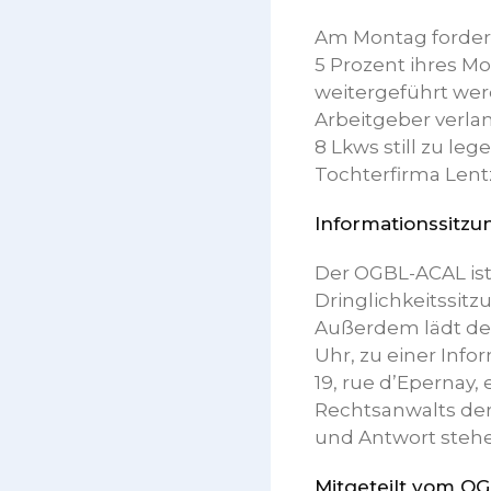
Am Montag fordert
5 Prozent ihres M
weitergeführt wer
Arbeitgeber verla
8 Lkws still zu le
Tochterfirma Lentz
Informationssitz
Der OGBL-ACAL ist 
Dringlichkeitssit
Außerdem lädt der
Uhr, zu einer Inf
19, rue d’Epernay,
Rechtsanwalts der
und Antwort stehe
Mitgeteilt vom O