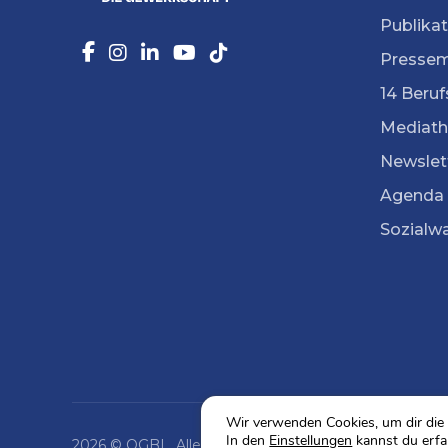
Publika
Pressem
14 Beruf
Mediath
Newslet
Agenda
Sozialw
Wir verwenden Cookies, um dir die 
In den
Einstellungen
kannst du erfa
2026 © OGBL. Alle Rechte vorbehalten.