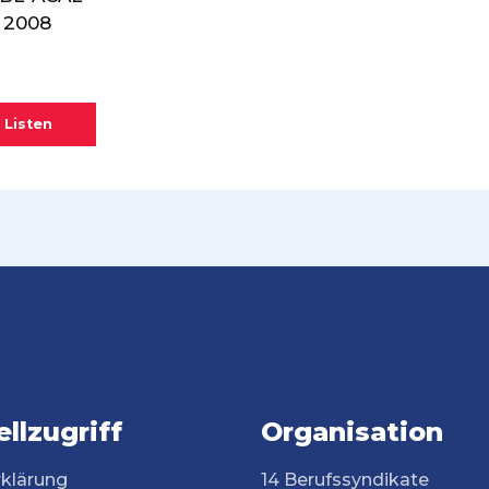
 2008
 Listen
llzugriff
Organisation
rklärung
14 Berufssyndikate