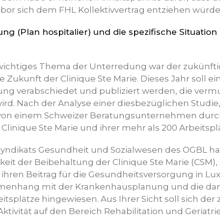
abor sich dem FHL Kollektivvertrag entziehen würde
 (Plan hospitalier) und die spezifische Situation 
 wichtiges Thema der Unterredung war der zukünfti
ie Zukunft der Clinique Ste Marie. Dieses Jahr soll e
g verabschiedet und publiziert werden, die vermut
ird. Nach der Analyse einer diesbezüglichen Studie,
 von einem Schweizer Beratungsunternehmen durc
r Clinique Ste Marie und ihrer mehr als 200 Arbeitsp
 Syndikats Gesundheit und Sozialwesen des OGBL h
eit der Beibehaltung der Clinique Ste Marie (CSM), 
ihren Beitrag für die Gesundheitsversorgung in Lu
menhang mit der Krankenhausplanung und die da
itsplätze hingewiesen. Aus Ihrer Sicht soll sich der
tivität auf den Bereich Rehabilitation und Geriatri