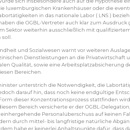
ürde sich insbesondere auch auf die Hypothese e
 die luxemburgischen Krankenhäuser oder die even
bortätigkeiten in das nationale Labor ( LNS ) bezi
 haben die OGBL-Vertreter auch klar zum Ausdruck 
sem Sektor weiterhin ausschließlich mit qualifizierte
soll.
ndheit und Sozialwesen warnt vor weiteren Ausla
inischen Dienstleistungen an die Privatwirtschaft 
alen Qualität, sowie eine Arbeitsplatzabsicherung 
diesen Bereichen.
nister unterstrich die Notwendigkeit, die Labortät
jedoch darauf hin, dass noch keine endgültige Ents
orm dieser Konzentrationsprozess stattfinden wird.
 diesem Bereich versicherte er der OGBL-Delegation,
 einhergehende Personalüberschuss auf keinen Fal
ern durch mittel- bis langfristige natürliche Abg
rdem habe er keinerlei Anhaltspunkte dafür, dass d