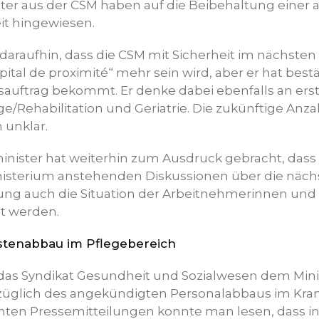
eter aus der CSM haben auf die Beibehaltung einer
it hingewiesen.
 daraufhin, dass die CSM mit Sicherheit im nächsten 
pital de proximité“ mehr sein wird, aber er hat bestä
auftrag bekommt. Er denke dabei ebenfalls an erste
/Rehabilitation und Geriatrie. Die zukünftige Anza
 unklar.
nister hat weiterhin zum Ausdruck gebracht, dass 
isterium anstehenden Diskussionen über die näch
ng auch die Situation der Arbeitnehmerinnen und
t werden.
stenabbau im Pflegebereich
das Syndikat Gesundheit und Sozialwesen dem Mini
züglich des angekündigten Personalabbaus im K
zenten Pressemitteilungen konnte man lesen, dass i