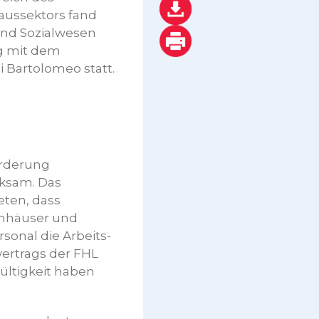
ussektors fand
und Sozialwesen
g mit dem
i Bartolomeo statt.
orderung
rksam. Das
eten, dass
enhäuser und
sonal die Arbeits-
ertrags der FHL
Gültigkeit haben