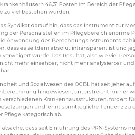
rankenhäusern 46,31 Posten im Bereich der Pfleg
 zu viel bestehen würden.
das Syndikat darauf hin, dass das Instrument zur Mes
ng der Personalstellen im Pflegebereich enorme P
t die Anwendung des Berechnungsinstruments dah
 dass es seitdem absolut intransparent ist und jegl
erweigert wurde. Das Resultat, also wie viel Person
 nicht mehr einsehbar, nicht mehr analysierbar und
bar.
ndheit und Sozialwesen des OGBL hat seit jeher auf
enberechnung hingewiesen, unterstreicht immer w
 verschiedenen Krankenhausstrukturen, fordert f
besetzungen und lehnt somit jegliche Tendenz zu
r Pflege kategorisch ab.
atsache, dass seit Einführung des PRN-Systems nu