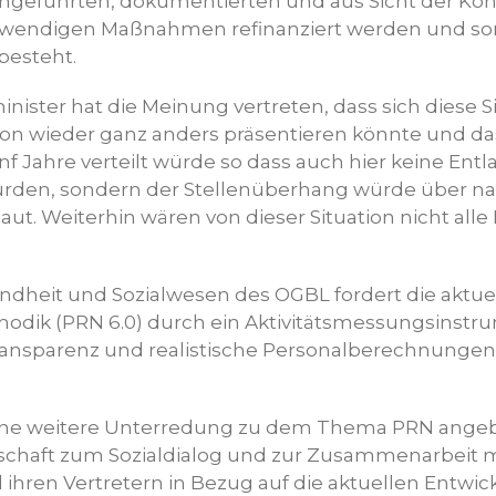
hgeführten, dokumentierten und aus Sicht der Kont
twendigen Maßnahmen refinanziert werden und so
besteht.
ister hat die Meinung vertreten, dass sich diese S
on wieder ganz anders präsentieren könnte und d
nf Jahre verteilt würde so dass auch hier keine Ent
en, sondern der Stellenüberhang würde über nat
ut. Weiterhin wären von dieser Situation nicht all
ndheit und Sozialwesen des OGBL fordert die aktue
dik (PRN 6.0) durch ein Aktivitätsmessungsinstru
ansparenz und realistische Personalberechnungen 
 eine weitere Unterredung zu dem Thema PRN ange
schaft zum Sozialdialog und zur Zusammenarbeit 
 ihren Vertretern in Bezug auf die aktuellen Entwi