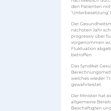
nachweislich durc
den Patienten no
‘Unterbesetzung’ 
Der Gesundheitsmin
nächsten Jahr sch
progressiv über fü
vorgenommen würd
Fluktuation abgeba
betroffen.
Das Syndikat Gesu
Berechnungsmetho
welches wieder Tr
gewährleistet.
Der Minister hat
allgemeine Bereit
Beschäftigten und