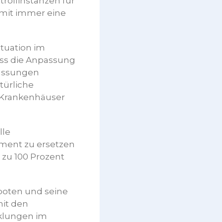
rollinstanzen für
mit immer eine
ituation im
ass die Anpassung
lassungen
ürliche
e Krankenhäuser
lle
ment zu ersetzen
zu 100 Prozent
boten und seine
mit den
cklungen im