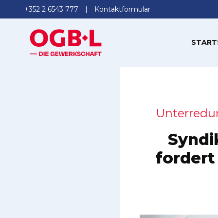
+352 2 6543 777
Kontaktformular
START
Unterredu
Syndi
fordert