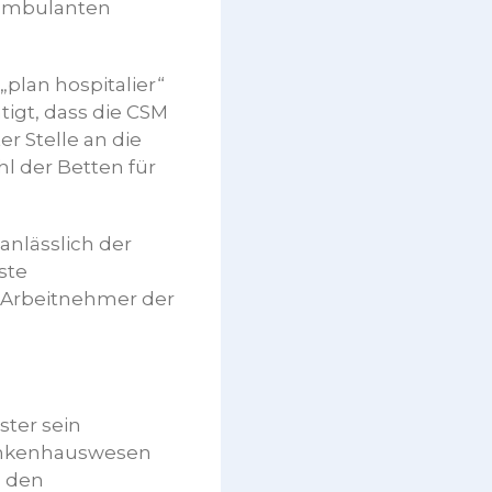
 ambulanten
„plan hospitalier“
tigt, dass die CSM
r Stelle an die
hl der Betten für
anlässlich der
ste
 Arbeitnehmer der
ster sein
rankenhauswesen
n den