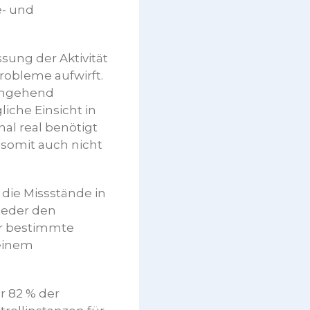
e- und
sung der Aktivität
robleme aufwirft.
ingehend
iche Einsicht in
al real benötigt
 somit auch nicht
 die Missstände in
ieder den
ür bestimmte
 einem
r 82 % der