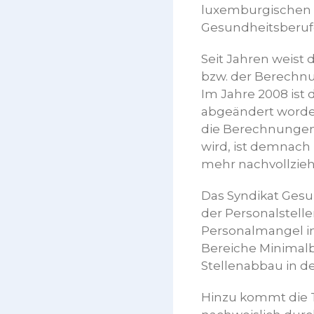
luxemburgischen K
Gesundheitsberufe
Seit Jahren weist 
bzw. der Berechnu
Im Jahre 2008 is
abgeändert worden,
die Berechnungen v
wird, ist demnach
mehr nachvollzieh
Das Syndikat Gesu
der Personalstell
Personalmangel in
Bereiche Minimal
Stellenabbau in de
Hinzu kommt die T