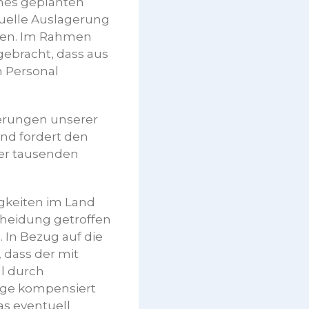
ines geplanten
tuelle Auslagerung
ehen. Im Rahmen
gebracht, dass aus
m Personal
gerungen unserer
und fordert den
der tausenden
igkeiten im Land
cheidung getroffen
 In Bezug auf die
 dass der mit
l durch
änge kompensiert
as eventuell