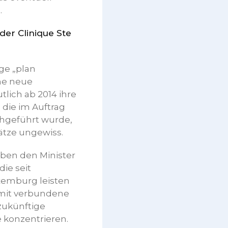
.
der Clinique Ste
ge „plan
ine neue
lich ab 2014 ihre
 die im Auftrag
hgeführt wurde,
lätze ungewiss.
aben den Minister
die seit
xemburg leisten
mit verbundene
 zukünftige
e konzentrieren.