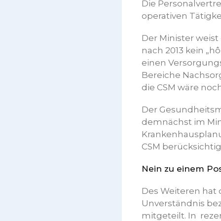
Die Personalvertr
operativen Tätigke
Der Minister weist
nach 2013 kein „hô
einen Versorgungs
Bereiche Nachsorge
die CSM wäre noch
Der Gesundheitsmi
demnächst im Min
Krankenhausplanu
CSM berücksichtig
Nein zu einem Po
Des Weiteren hat 
Unverständnis be
mitgeteilt. In re