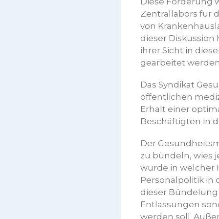
Diese Forderung w
Zentrallabors für
von Krankenhausla
dieser Diskussion
ihrer Sicht in die
gearbeitet werden 
Das Syndikat Gesu
öffentlichen mediz
Erhalt einer optim
Beschäftigten in 
Der Gesundheitsmi
zu bündeln, wies 
wurde in welcher F
Personalpolitik in
dieser Bündelung
Entlassungen sond
werden soll. Auße