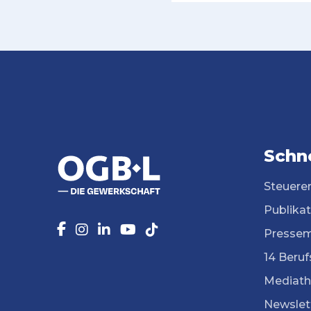
Schne
Steuere
Publika
Pressem
14 Beruf
Mediath
Newslet