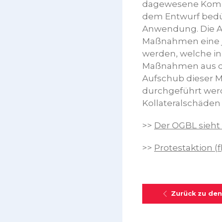
dagewesene Komple
dem Entwurf bedür
Anwendung. Die A
Maßnahmen eine ju
werden, welche in 
Maßnahmen aus di
Aufschub dieser 
durchgeführt werd
Kollateralschäde
>>
Der OGBL sieht 
>>
Protestaktion (f
Zurück zu den