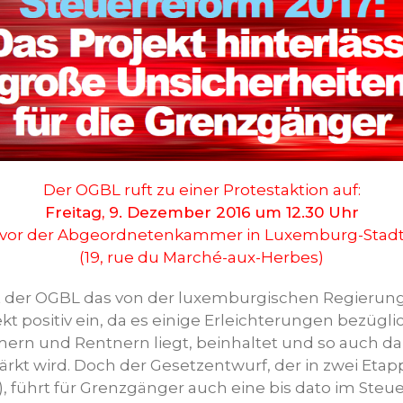
Der OGBL ruft zu einer Protestaktion auf:
Freitag, 9. Dezember 2016 um 12.30 Uhr
vor der Abgeordnetenkammer in Luxemburg-Stad
(19, rue du Marché-aux-Herbes)
t der OGBL das von der luxemburgischen Regierung
t positiv ein, da es einige Erleichterungen bezüglic
ern und Rentnern liegt, beinhaltet und so auch daz
tärkt wird. Doch der Gesetzentwurf, der in zwei Etapp
8), führt für Grenzgänger auch eine bis dato im Ste