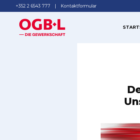
+352 2 6543 777
Kontaktformular
START
De
Un