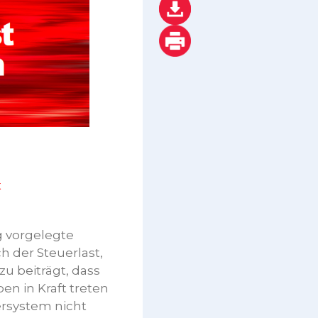
t
 vorgelegte
h der Steuerlast,
u beiträgt, dass
en in Kraft treten
uersystem nicht