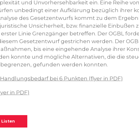
xität und Unvorhersehbarkeit ein. Eine Reihe vo
fen unbedingt einer Aufklärung bezüglich ihrer k
nalyse des Gesetzentwurfs kommt zu dem Ergebnis
ristische Unsicherheit, bzw. finanzielle Einbußen 
erster Linie Grenzgänger betreffen. Der OGBL forde
esem Gesetzentwurf gestrichen werden. Der OGBL
Maßnahmen, bis eine eingehende Analyse ihrer Ko
en konnte und mögliche Alternativen, die die steu
n begrenzen, gefunden werden konnten.
Handlungsbedarf bei 6 Punkten (flyer in PDF)
lyer in PDF)
 Listen