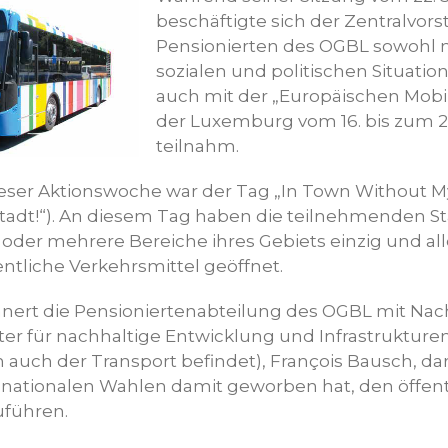
beschäftigte sich der Zentralvors
Pensionierten des OGBL sowohl m
sozialen und politischen Situatio
auch mit der „Europäischen Mobi
der Luxemburg vom 16. bis zum 2
teilnahm.
ser Aktionswoche war der Tag „In Town Without My
Stadt!“). An diesem Tag haben die teilnehmenden S
der mehrere Bereiche ihres Gebiets einzig und all
ntliche Verkehrsmittel geöffnet.
nnert die Pensioniertenabteilung des OGBL mit Na
ter für nachhaltige Entwicklung und Infrastrukturen
uch der Transport befindet), François Bausch, dara
ationalen Wahlen damit geworben hat, den öffent
uführen.