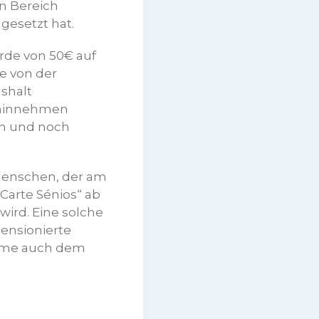
en Bereich
gesetzt hat.
rde von 50€ auf
e von der
shalt
n hinnehmen
n und noch
 Menschen, der am
„Carte Sénios“ ab
wird. Eine solche
ensionierte
käme auch dem