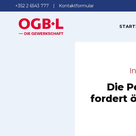
+352 2 6543 777
Kontaktformular
START
I
Die P
fordert 