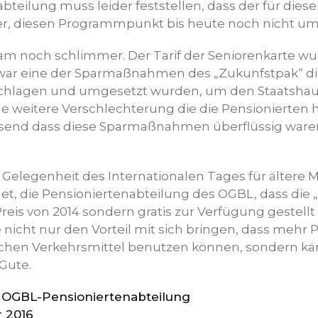
bteilung muss leider feststellen, dass der für dies
er, diesen Programmpunkt bis heute noch nicht um
kam noch schlimmer. Der Tarif der Seniorenkarte wu
 war eine der Sparmaßnahmen des „Zukunfstpak“ di
chlagen und umgesetzt wurden, um den Staatshau
ne weitere Verschlechterung die die Pensionierte
send dass diese Sparmaßnahmen überflüssig ware
ei Gelegenheit des Internationalen Tages für ältere
ndet, die Pensioniertenabteilung des OGBL, dass die 
Preis von 2014 sondern gratis zur Verfügung gestellt 
cht nur den Vorteil mit sich bringen, dass mehr P
lichen Verkehrsmittel benutzen können, sondern 
Gute.
r OGBL-Pensioniertenabteilung
 2016