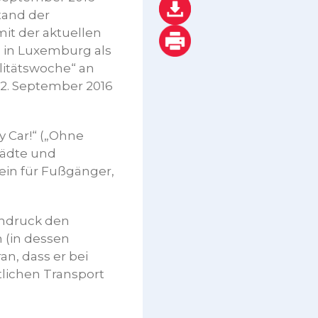
tand der
it der aktuellen
n in Luxemburg als
litätswoche“ an
2. September 2016
 Car!“ („Ohne
tädte und
ein für Fußgänger,
chdruck den
 (in dessen
n, dass er bei
lichen Transport