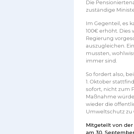
Die Pensioniertena
zuständige Minist
Im Gegenteil, es 
100€ erhöht. Dies
Regierung vorges
auszugleichen. Ei
mussten, wohlwis
immer sind.
So fordert also, b
1. Oktober stattfi
sofort, nicht zum 
Maßnahme würde ni
wieder die öffent
Umweltschutz zu 
Mitgeteilt von de
am 30. September