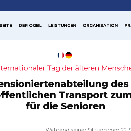
SEITE
DER OGBL
LEISTUNGEN
ORGANISATION
PR
nternationaler Tag der älteren Mensch
ensioniertenabteilung de
öffentlichen Transport zum 
für die Senioren
Während seiner Sitzung vom 22.