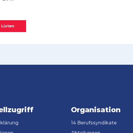
 Listen
llzugriff
Organisation
rklärung
14 Berufssyndikate
tionen
Abteilungen