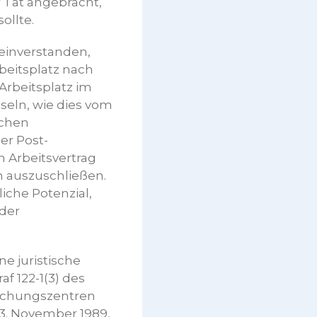
r Tat angebracht,
ollte.
 einverstanden,
beitsplatz nach
Arbeitsplatz im
seln, wie dies vom
ichen
er Post-
 Arbeitsvertrag
n auszuschließen.
iche Potenzial,
 der
e juristische
f 122-1(3) des
orschungszentren
3. November 1989,