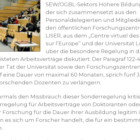
SEW/OGBL-Sektors Höhere Bildun
der sich zusammensetzt aus den
Personaldelegierten und Mitglied
den öffentlichen Forschungszentr
LISER, aus dem „Centre virtuel de
sur l’Europe“ und der Universität
über die besondere Regelung in d
isteten Arbeitsverträge diskutiert. Der Paragraf 122-
er Tat der Universität sowie den Forschungszentren
f eine Dauer von maximal 60 Monaten, sprich fünf Ja
forschenden Dozenten zu verlängern.
mals den Missbrauch dieser Sonderregelung kritis
rregelung für Arbeitsverträge von Doktoranten oder
Forschung für die Dauer ihrer Ausbildung legitim ist
n es sich um Forscher handelt, die für ein bestimm
n.