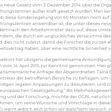
as neue Gesetz vom 3. Dezember 2014 über die Orga
chungszentren außer Kraft gesetzt wurden. Man k
, ob diese Sonderregelung von 60 Monaten noch auf d
chungszentren anwendbar ist, die unter dieses neue
demnach den Arbeitsminister dazu auf, diese Unkla
ändern, die durch ein unglückliches Versäumnis de
d dies nicht zuletzt, damit die Forscher die zurzeit 
beitsvertrag haben, über eine rechtliche Sicherheit 
Sektors hat übrigens die gemeinsame Ankündigung
 vom 14. April 2015 zur Kenntnis genommen. Hier g
parlamentarische Anfrage der Abgeordneten Taina B
rtreter der betroffenen Bereiche zu befragen, um 
digen legalen Anpassungen zu diskutieren, und z
europäischen Gesetzgebung.“ Als Mehrheitsgewerk
ng und der Forschung, möchte der OGBL natürlich
hmen, um seine Wünsche und Vorschläge in dieses
r warnt jedoch jetzt schon vor jeglichem Versuch, 