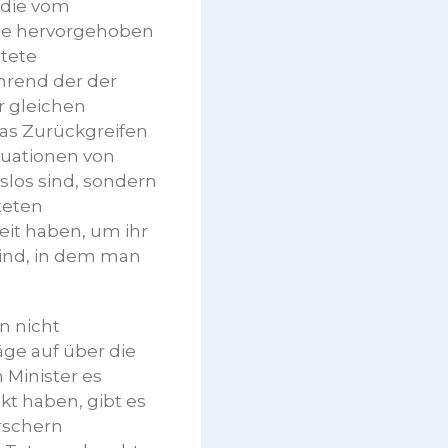
 die vom
age hervorgehoben
stete
ährend der der
er gleichen
 das Zurückgreifen
ituationen von
tslos sind, sondern
teten
eit haben, um ihr
sind, in dem man
n nicht
äge auf über die
 Minister es
kt haben, gibt es
rschern