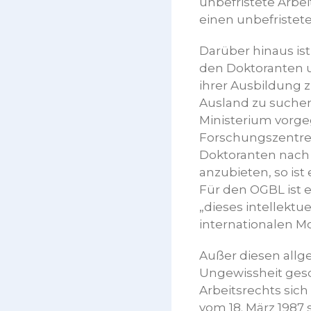
unbefristete Arbei
einen unbefristete
Darüber hinaus is
den Doktoranten u
ihrer Ausbildung z
Ausland zu suchen
Ministerium vorge
Forschungszentren
Doktoranten nach 
anzubieten, so ist
Für den OGBL ist e
„dieses intellekt
internationalen Mo
Außer diesen allg
Ungewissheit gesc
Arbeitsrechts sic
vom 18. März 1987