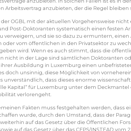
tsverträge anzubieten. In solchen Fällen ist es in de
n Arbeitsvertrag anzubieten, der die Regel bleiben s
t der OGBL mit der aktuellen Vorgehensweise nicht
nd Post-Doktoranten systematisch einen festen Ar
u verweigern, und sie so dazu zu ermuntern, einen 
 oder vom öffentlichen in den Privatsektor zu wech
geben wird. Wenn es auch stimmt, dass die öffentl
 nicht in der Lage sind sämtlichen Doktoranten od
ihrer Ausbildung in Luxemburg einen unbefristeten
 es doch unsinnig, diese Möglichkeit von vorneherei
s unverständlich, dass dieses enorme wissenschaftl
uelle Kapital“ für Luxemburg unter dem Deckmantel
bilität verlorengeht.
emeinen Fakten muss festgehalten werden, dass ein
haffen wurde, durch den Umstand, dass der Paragra
h weiterhin auf das Gesetz über die Öffentlichen F
 sowie auf das Gesetz über das CEPS/INSTEAD vom 2