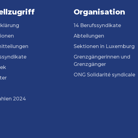
llzugriff
Organisation
rklärung
14 Berufssyndikate
tionen
Abteilungen
itteilungen
Sektionen in Luxemburg
ssyndikate
Grenzgängerinnen und
Grenzgänger
ek
ONG Solidarité syndicale
ter
ahlen 2024