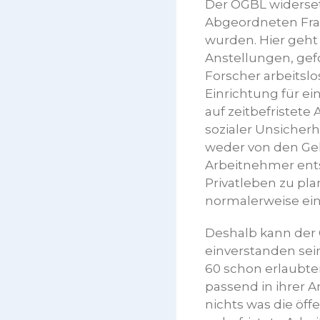
Der OGBL widerset
Abgeordneten Fran
wurden. Hier geht
Anstellungen, gef
Forscher arbeitslo
Einrichtung für ei
auf zeitbefristete
sozialer Unsicherh
weder von den Geh
Arbeitnehmer ents
Privatleben zu pla
normalerweise ein
Deshalb kann der 
einverstanden sein
60 schon erlaubte
passend in ihrer 
nichts was die öf