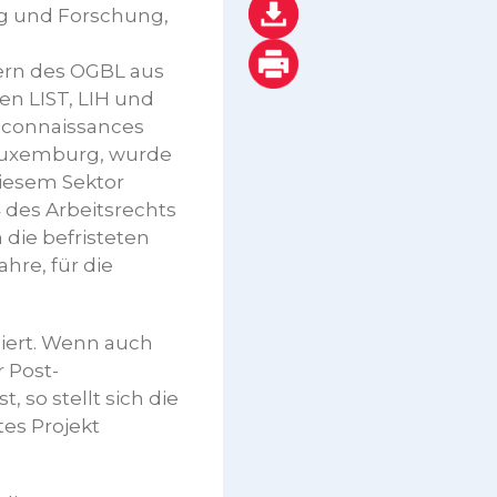
g und Forschung,
ern des OGBL aus
en LIST, LIH und
s connaissances
 Luxemburg, wurde
iesem Sektor
4 des Arbeitsrechts
 die befristeten
hre, für die
iert. Wenn auch
 Post-
, so stellt sich die
tes Projekt