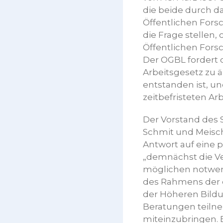
die beide durch d
Öffentlichen Fors
die Frage stellen
Öffentlichen Fors
Der OGBL fordert 
Arbeitsgesetz zu 
entstanden ist, un
zeitbefristeten Ar
Der Vorstand des 
Schmit und Meisch
Antwort auf eine 
„demnächst die Ve
möglichen notwen
des Rahmens der 
der Höheren Bildu
Beratungen teilne
miteinzubringen. E