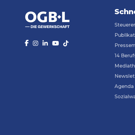
Schne
Steuere
Publika
Pressem
14 Beruf
Mediath
Newslet
Agenda
Sozialw