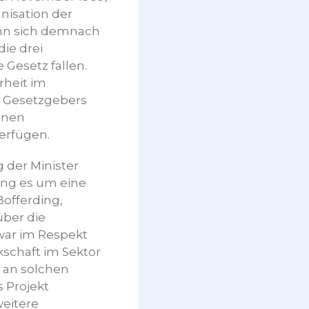
nisation der
ann sich demnach
ie drei
 Gesetz fallen.
rheit im
s Gesetzgebers
einen
verfügen.
 der Minister
ing es um eine
offerding,
über die
war im Respekt
schaft im Sektor
 an solchen
 Projekt
weitere