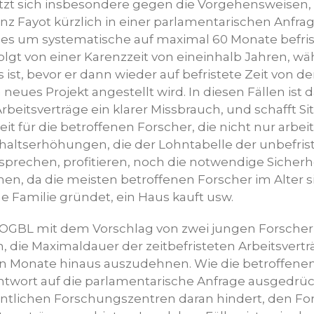
zt sich insbesondere gegen die Vorgehensweisen,
z Fayot kürzlich in einer parlamentarischen Anfr
 es um systematische auf maximal 60 Monate befri
olgt von einer Karenzzeit von eineinhalb Jahren, w
s ist, bevor er dann wieder auf befristete Zeit von d
n neues Projekt angestellt wird. In diesen Fällen ist
 Arbeitsverträge ein klarer Missbrauch, und schafft S
eit für die betroffenen Forscher, die nicht nur arbei
altserhöhungen, die der Lohntabelle der unbefris
prechen, profitieren, noch die notwendige Sicherh
nen, da die meisten betroffenen Forscher im Alter 
e Familie gründet, ein Haus kauft usw.
OGBL mit dem Vorschlag von zwei jungen Forscher
, die Maximaldauer der zeitbefristeten Arbeitsvertr
n Monate hinaus auszudehnen. Wie die betroffenen
Antwort auf die parlamentarische Anfrage ausgedrüc
fentlichen Forschungszentren daran hindert, den Fo