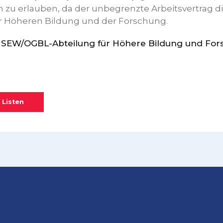
zu erlauben, da der unbegrenzte Arbeitsvertrag die
r Höheren Bildung und der Forschung.
er SEW/OGBL-Abteilung für Höhere Bildung und Fo
 Listen