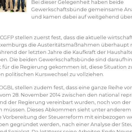
Bei dieser Gelegenheit haben beide
Gewerkschaftsbünde gemeinsame An
und kamen dabei auf weitgehend üb
GFP stellen zuerst fest, dass die aktuelle wirtschaf
 Luxemburgs die Austeritätsmaßnahmen überhaupt 
während der letzten Jahre die Kaufkraft der Haushalte
ben. Die beiden Gewerkschaftsbünde sind daraufhi
 für die Regierung gekommen ist, diese Situation z
 politischen Kurswechsel zu vollziehen.
OGBL stellen zudem fest, dass eine ganze Reihe vo
m 28. November 2014 zwischen den national repr
d der Regierung vereinbart wurden, noch von der 
 müssen. Dieses Abkommen sieht unter anderem v
die Vorbereitung der Steuerreform mit einbezogen 
pen gegründet werden, nach einer Analyse der Steu
nd Sozialrat. Da letzterer seine Arbeiten Ende Nov