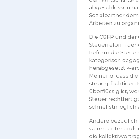
abgeschlossen hat
Sozialpartner de
Arbeiten zu organi
Die CGFP und der
Steuerreform geh
Reform die Steuer
kategorisch dage
herabgesetzt wer
Meinung, dass die
steuerpflichtigen
überflüssig ist, w
Steuer rechtferti
schnellstmöglich 
Andere bezüglic
waren unter ander
die kollektivvert