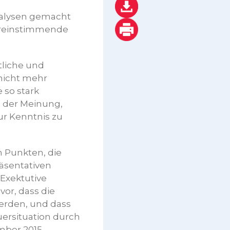
alysen gemacht
ereinstimmende
tliche und
nicht mehr
 so stark
n der Meinung,
ur Kenntnis zu
n Punkten, die
äsentativen
Exektutive
or, dass die
werden, und dass
ersituation durch
ember 2015