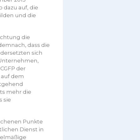
 dazu auf, die
lden und die
ichtung die
demnach, dass die
dersetzten sich
 Unternehmen,
 CGFP der
% auf dem
estgehend
hts mehr die
 sie
ochenen Punkte
lichen Dienst in
gelmäßige