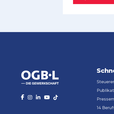
Schne
Steuere
Publika
Pressem
14 Beruf