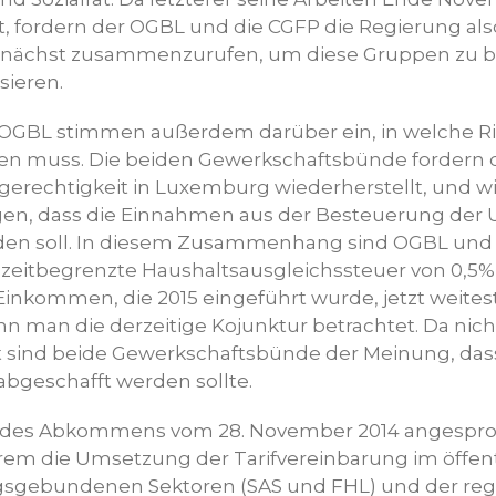
, fordern der OGBL und die CGFP die Regierung also
mnächst zusammenzurufen, um diese Gruppen zu bi
sieren.
 OGBL stimmen außerdem darüber ein, in welche R
en muss. Die beiden Gewerkschaftsbünde fordern 
gerechtigkeit in Luxemburg wiederherstellt, und wi
gen, dass die Einnahmen aus der Besteuerung der
den soll. In diesem Zusammenhang sind OGBL und
 zeitbegrenzte Haushaltsausgleichssteuer von 0,5
 Einkommen, die 2015 eingeführt wurde, jetzt weit
enn man die derzeitige Kojunktur betrachtet. Da nic
gt sind beide Gewerkschaftsbünde der Meinung, dass
abgeschafft werden sollte.
h des Abkommens vom 28. November 2014 angespr
em die Umsetzung der Tarifvereinbarung im öffent
ragsgebundenen Sektoren (SAS und FHL) und der re