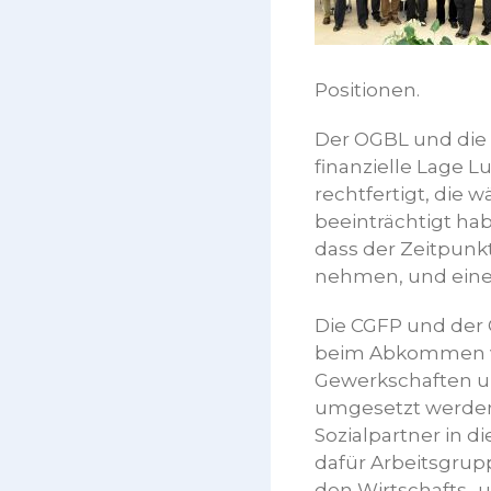
Positionen.
Der OGBL und die C
finanzielle Lage
rechtfertigt, die 
beeinträchtigt ha
dass der Zeitpunkt
nehmen, und einen
Die CGFP und der 
beim Abkommen vo
Gewerkschaften un
umgesetzt werden
Sozialpartner in 
dafür Arbeitsgrup
den Wirtschafts- u