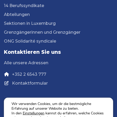
14 Berufssyndikate
Abteilungen
Sektionen in Luxemburg
Grenzgängerinnen und Grenzgänger
ONG Solidarité syndicale
Kontaktieren Sie uns
Alle unsere Adressen
+352 2 6543 777
Kontaktformular
Wir verwenden Cookies, um dir die bestmögliche
Erfahrung auf unserer Website zu bieten.
Datenschutz
In den
Einstellungen
kannst du erfahren, welche Cookies
Impressum