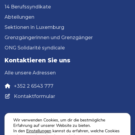
14 Berufssyndikate
Abteilungen
Sektionen in Luxemburg
Grenzgängerinnen und Grenzgänger
ONG Solidarité syndicale
Kontaktieren Sie uns
Alle unsere Adressen
+352 2 6543 777
Kontaktformular
Wir verwenden Cookies, um dir die bestmögliche
Erfahrung auf unserer Website zu bieten.
Datenschutz
In den
Einstellungen
kannst du erfahren, welche Cookies
Impressum