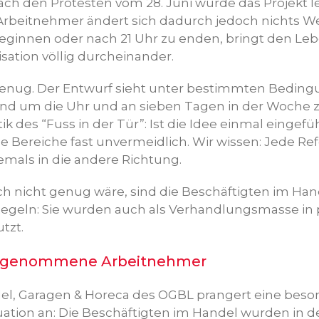
Nach den Protesten vom 28. Juni wurde das Projekt le
e Arbeitnehmer ändert sich dadurch jedoch nichts W
eginnen oder nach 21 Uhr zu enden, bringt den L
sation völlig durcheinander.
genug. Der Entwurf sieht unter bestimmten Beding
und um die Uhr und an sieben Tagen in der Woche zu
 des “Fuss in der Tür”: Ist die Idee einmal eingeführ
e Bereiche fast unvermeidlich. Wir wissen: Jede Re
emals in die andere Richtung.
ch nicht genug wäre, sind die Beschäftigten im Han
egeln: Sie wurden auch als Verhandlungsmasse in 
tzt.
genommene Arbeitnehmer
el, Garagen & Horeca des OGBL prangert eine beso
tion an: Die Beschäftigten im Handel wurden in d