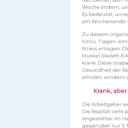
den Beinen sein. 
Woche ändern, und
Es bedeutet, unre
am Wochenende – f
Zu diesem organi
hinzu. Tragen, ei
Stress ertragen. 
Muskel-Skelett-Er
krank. Diese stra
Gesundheit der Bes
erholen, sondern a
Krank, aber t
Die Arbeitgeber w
Die Realität sieh
Angestellter im Ha
gegenüber nur 5 