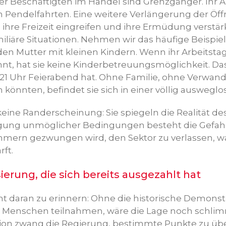
er Beschäftigten im Handel sind Grenzgänger. Ihr A
 Pendelfahrten. Eine weitere Verlängerung der Öf
 ihre Freizeit eingreifen und ihre Ermüdung verstär
iliäre Situationen. Nehmen wir das häufige Beispiel
den Mutter mit kleinen Kindern. Wenn ihr Arbeitsta
t, hat sie keine Kinderbetreuungsmöglichkeit. Das 
21 Uhr Feierabend hat. Ohne Familie, ohne Verwan
 könnten, befindet sie sich in einer völlig ausweglo
 keine Randerscheinung: Sie spiegeln die Realität de
gung unmöglicher Bedingungen besteht die Gefahr
hmern gezwungen wird, den Sektor zu verlassen, wa
ft.
rung, die sich bereits ausgezahlt hat
cht daran zu erinnern: Ohne die historische Demonst
00 Menschen teilnahmen, wäre die Lage noch schlim
on zwang die Regierung, bestimmte Punkte zu übe