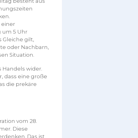
lltag besteht aus
fnungszeiten
ken.
 einer
g um 5 Uhr
Gleiche gilt,
dte oder Nachbarn,
sen Situation.
s Handels wider.
, dass eine große
s die prekäre
ration vom 28.
mer. Diese
rdenken. Das ist