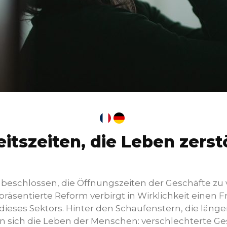
itszeiten, die Leben zers
beschlossen, die Öffnungszeiten der Geschäfte zu v
räsentierte Reform verbirgt in Wirklichkeit einen Fr
dieses Sektors. Hinter den Schaufenstern, die läng
rn sich die Leben der Menschen: verschlechterte Ge