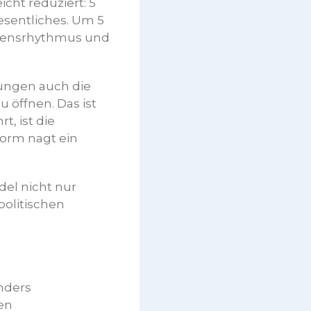
icht reduziert: 5
esentliches. Um 5
ebensrhythmus und
ungen auch die
 öffnen. Das ist
t, ist die
form nagt ein
del nicht nur
politischen
nders
en