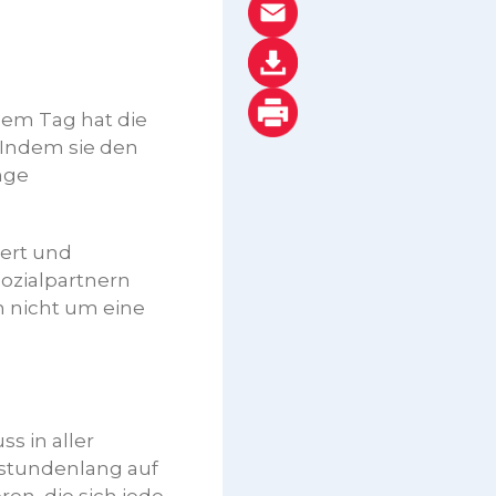
sem Tag hat die
 Indem sie den
nge
iert und
Sozialpartnern
h nicht um eine
s in aller
stundenlang auf