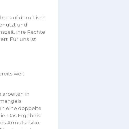
hte auf dem Tisch
benutzt und
zeit, ihre Rechte
t. Für uns ist
reits weit
 arbeiten in
h mangels
en eine doppelte
ie. Das Ergebnis:
s Armutsrisiko.