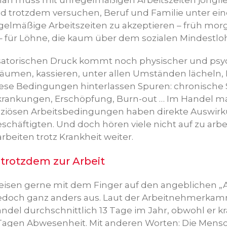
Man muss mit unregelmäßigen Arbeitszeiten jonglier
 trotzdem versuchen, Beruf und Familie unter ein
gelmäßige Arbeitszeiten zu akzeptieren – früh mor
ür Löhne, die kaum über dem sozialen Mindestloh
satorischen Druck kommt noch physischer und psy
nräumen, kassieren, unter allen Umständen lächeln,
Diese Bedingungen hinterlassen Spuren: chronisch
krankungen, Erschöpfung, Burn-out … Im Handel ma
paziösen Arbeitsbedingungen haben direkte Auswirk
chäftigten. Und doch hören viele nicht auf zu arbe
rbeiten trotz Krankheit weiter.
rotzdem zur Arbeit
eisen gerne mit dem Finger auf den angeblichen „
t jedoch ganz anders aus. Laut der Arbeitnehmerkam
ndel durchschnittlich 13 Tage im Jahr, obwohl er kra
Tagen Abwesenheit. Mit anderen Worten: Die Men