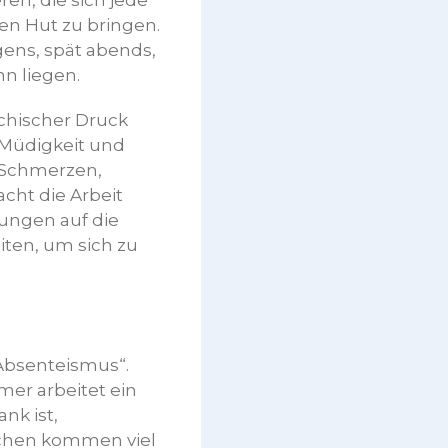
en, die sich jede
en Hut zu bringen.
gens, spät abends,
n liegen.
chischer Druck
 Müdigkeit und
e Schmerzen,
cht die Arbeit
ungen auf die
iten, um sich zu
Absenteismus“.
mer arbeitet ein
nk ist,
schen kommen viel