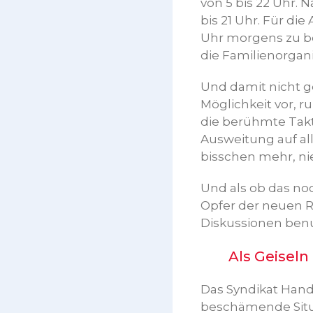
von 5 bis 22 Uhr. 
bis 21 Uhr. Für di
Uhr morgens zu b
die Familienorgani
Und damit nicht 
Möglichkeit vor, r
die berühmte Taktik
Ausweitung auf all
bisschen mehr, ni
Und als ob das no
Opfer der neuen R
Diskussionen benu
Als Geiseln 
Das Syndikat Hand
beschämende Situa