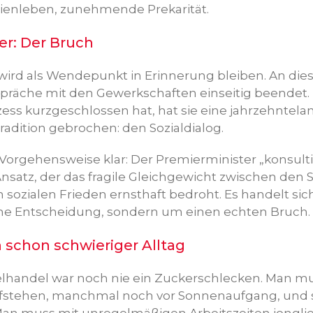
ienleben, zunehmende Prekarität.
: Der Bruch
wird als Wendepunkt in Erinnerung bleiben. An die
präche mit den Gewerkschaften einseitig beendet.
ss kurzgeschlossen hat, hat sie eine jahrzehntela
adition gebrochen: den Sozialdialog.
 Vorgehensweise klar: Der Premierminister „konsult
Ansatz, der das fragile Gleichgewicht zwischen den 
sozialen Frieden ernsthaft bedroht. Es handelt sic
he Entscheidung, sondern um einen echten Bruch.
chon schwieriger Alltag
elhandel war noch nie ein Zuckerschlecken. Man mus
ufstehen, manchmal noch vor Sonnenaufgang, und 