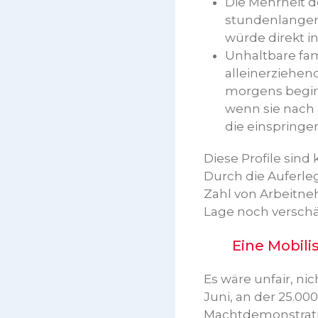
Die Mehrheit d
stundenlangen
würde direkt in
Unhaltbare fam
alleinerziehen
morgens beginn
wenn sie nach 
die einspringen
Diese Profile sind
Durch die Auferle
Zahl von Arbeitne
Lage noch verschär
Eine Mobilisie
Es wäre unfair, ni
Juni, an der 25.0
Machtdemonstrati