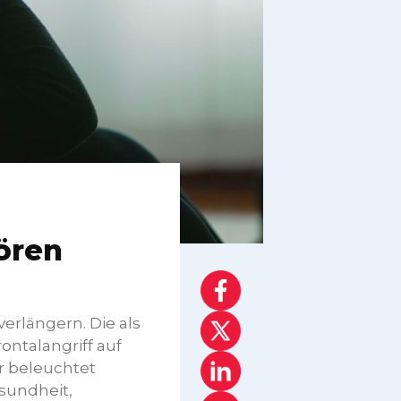
tören
erlängern. Die als
ontalangriff auf
er beleuchtet
sundheit,