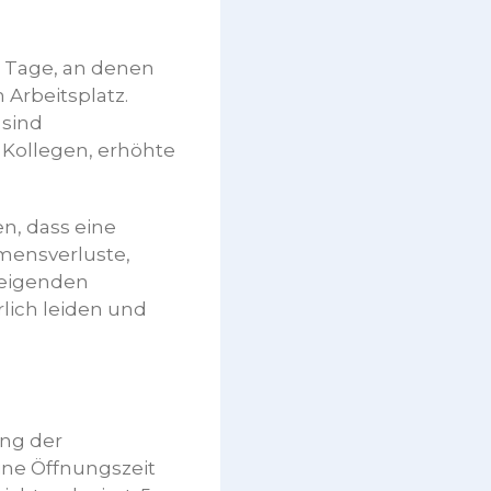
r Tage, an denen
 Arbeitsplatz.
 sind
Kollegen, erhöhte
n, dass eine
mensverluste,
hweigenden
rlich leiden und
ng der
ine Öffnungszeit