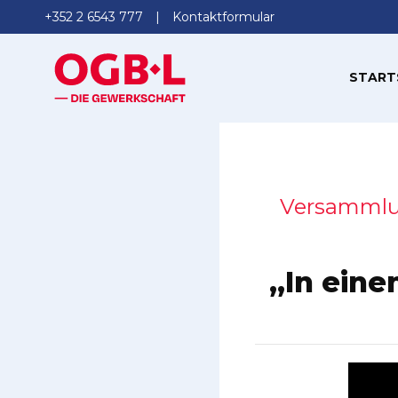
+352 2 6543 777
Kontaktformular
START
Versammlun
„In eine