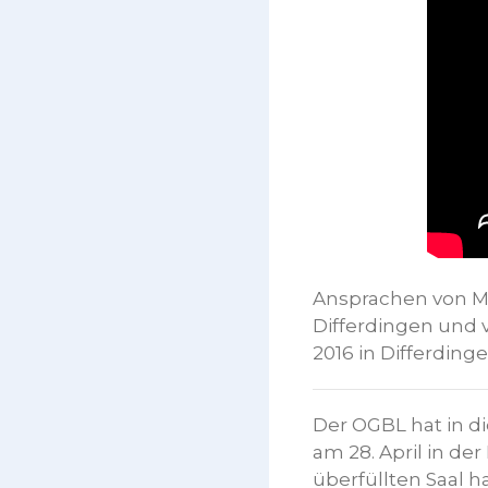
Ansprachen von M
Differdingen und v
2016 in Differdinge
Der OGBL hat in di
am 28. April in de
überfüllten Saal 