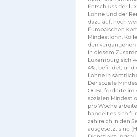
Entschluss der l
Löhne und der Ren
dazu auf, noch we
Europäischen Komm
Mindestlohn, Kolle
den vergangenen 
In diesem Zusamme
Luxemburg sich wi
4%, befindet, und 
Löhne in sämtlich
Der soziale Minde
OGBL forderte im 
sozialen Mindestl
pro Woche arbeite
handelt es sich f
zahlreich in den 
ausgesetzt sind (
Dienstleistungsau