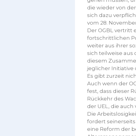
gehen müssen, um 
die wieder von de
sich dazu verpflic
vom 28. November 
Der OGBL vertritt 
fortschrittlichen P
weiter aus ihrer 
sich teilweise aus
diesem Zusammenh
jeglicher Initiati
Es gibt zurzeit ni
Auch wenn der OGB
fest, dass dieser 
Rückkehr des Wach
der UEL, die auch 
Die Arbeitslosigke
fordert seinerseit
eine Reform der b