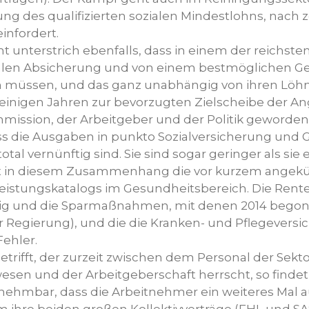
ng des qualifizierten sozialen Mindestlohns, nach 
infordert.
 unterstrich ebenfalls, dass in einem der reichste
zialen Absicherung und von einem bestmöglichen 
n müssen, und das ganz unabhängig von ihren Löhn
 einigen Jahren zur bevorzugten Zielscheibe der Ang
ission, der Arbeitgeber und der Politik geworden
ass die Ausgaben in punkto Sozialversicherung und 
al vernünftig sind. Sie sind sogar geringer als sie 
 in diesem Zusammenhang die vor kurzem angek
eistungskatalogs im Gesundheitsbereich. Die Rent
ssig und die Sparmaßnahmen, mit denen 2014 beg
r Regierung), und die die Kranken- und Pflegeversic
Fehler.
etrifft, der zurzeit zwischen dem Personal der Sek
wesen und der Arbeitgeberschaft herrscht, so finde
nehmbar, dass die Arbeitnehmer ein weiteres Mal au