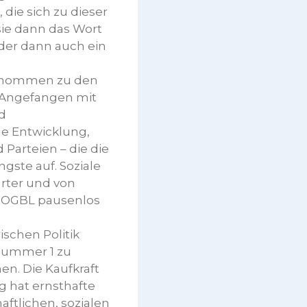
die sich zu dieser
ie dann das Wort
 der dann auch ein
genommen zu den
. Angefangen mit
d
e Entwicklung,
 Parteien – die die
gste auf. Soziale
hrter und von
er OGBL pausenlos
ischen Politik
 Nummer 1 zu
n. Die Kaufkraft
 hat ernsthafte
ftlichen, sozialen