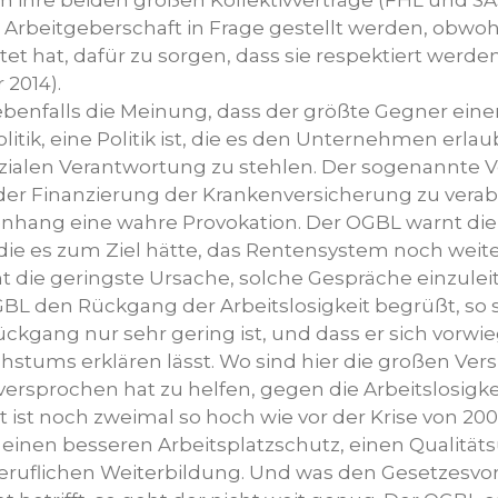
ihre beiden großen Kollektivverträge (FHL und SAS
r Arbeitgeberschaft in Frage gestellt werden, obwo
htet hat, dafür zu sorgen, dass sie respektiert wer
2014).
ebenfalls die Meinung, dass der größte Gegner einer
olitik, eine Politik ist, die es den Unternehmen erla
sozialen Verantwortung zu stehlen. Der sogenannte 
 der Finanzierung der Krankenversicherung zu verabs
ang eine wahre Provokation. Der OGBL warnt die 
ve die es zum Ziel hätte, das Rentensystem noch weit
cht die geringste Ursache, solche Gespräche einzulei
L den Rückgang der Arbeitslosigkeit begrüßt, so st
Rückgang nur sehr gering ist, und dass er sich vorw
stums erklären lässt. Wo sind hier die großen Ver
versprochen hat zu helfen, gegen die Arbeitslosigk
it ist noch zweimal so hoch wie vor der Krise von 20
s einen besseren Arbeitsplatzschutz, einen Qualität
eruflichen Weiterbildung. Und was den Gesetzesv