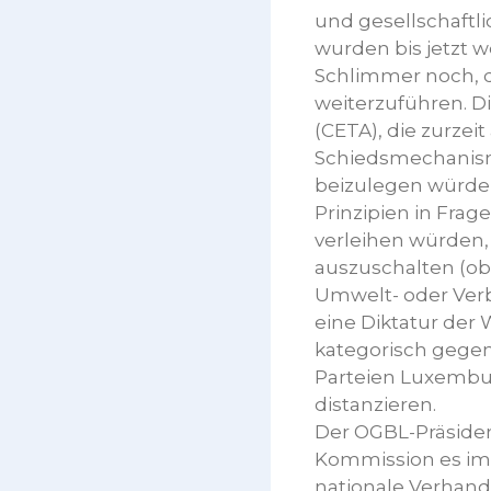
und gesellschaftli
wurden bis jetzt w
Schlimmer noch, di
weiterzuführen. 
(CETA), die zurzei
Schiedsmechanism
beizulegen würden
Prinzipien in Frag
verleihen würden,
auszuschalten (ob
Umwelt- oder Ver
eine Diktatur der 
kategorisch gegen
Parteien Luxembu
distanzieren.
Der OGBL-Präsident
Kommission es imme
nationale Verhan