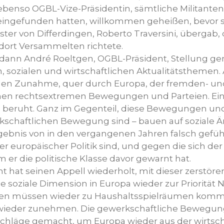
benso OGBL-Vize-Präsidentin, sämtliche Militanten, 
eingefunden hatten, willkommen geheißen, bevor s
ter von Differdingen, Roberto Traversini, übergab,
 dort Versammelten richtete.
 dann André Roeltgen, OGBL-Präsident, Stellung 
n, sozialen und wirtschaftlichen Aktualitätsthemen
en Zunahme, quer durch Europa, der fremden- un
chen rechtsextremen Bewegungen und Parteien. Ein
ll beruht. Ganz im Gegenteil, diese Bewegungen und
schaftlichen Bewegung sind – bauen auf soziale Än
rgebnis von in den vergangenen Jahren falsch gefü
er europäischer Politik sind, und gegen die sich d
 er die politische Klasse davor gewarnt hat.
 hat seinen Appell wiederholt, mit dieser zerstörer
e soziale Dimension in Europa wieder zur Priorität
ten müssen wieder zu Haushaltsspielräumen komme
wieder zunehmen. Die gewerkschaftliche Bewegung
chläge gemacht, um Europa wieder aus der wirtscha