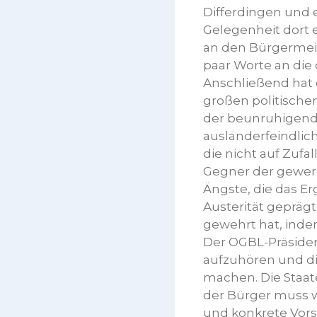
Differdingen und e
Gelegenheit dort 
an den Bürgermeis
paar Worte an die
Anschließend hat
großen politische
der beunruhigend
ausländerfeindli
die nicht auf Zufa
Gegner der gewerk
Ängste, die das E
Austerität geprägt
gewehrt hat, indem
Der OGBL-Präsident
aufzuhören und di
machen. Die Staa
der Bürger muss 
und konkrete Vors