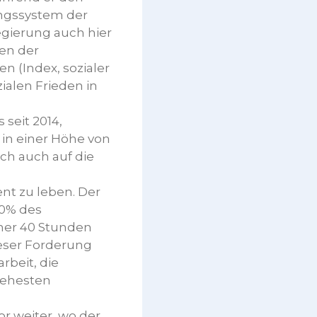
ungssystem der
egierung auch hier
ben der
n (Index, sozialer
ialen Frieden in
seit 2014,
in einer Höhe von
ich auch auf die
nt zu leben. Der
10% des
mmer 40 Stunden
eser Forderung
beit, die
 ehesten
r weiter, wo der