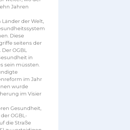
zehn Jahren
n Länder der Welt,
Gesundheitssystem
en. Diese
riffe seitens der
. Der OGBL
Gesundheit in
es sein müssten.
ündigte
enreform im Jahr
onnen wurde
herung im Visier
toren Gesundheit,
t der OGBL-
f die Straße