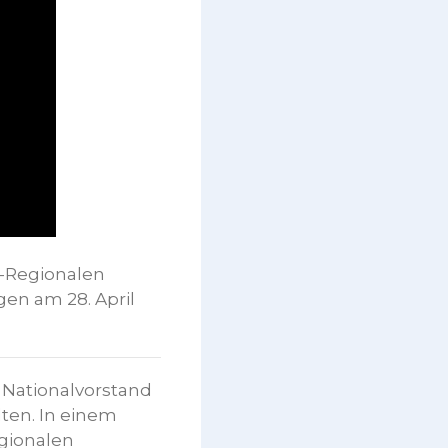
L-Regionalen
gen am 28. April
n Nationalvorstand
lten. In einem
egionalen