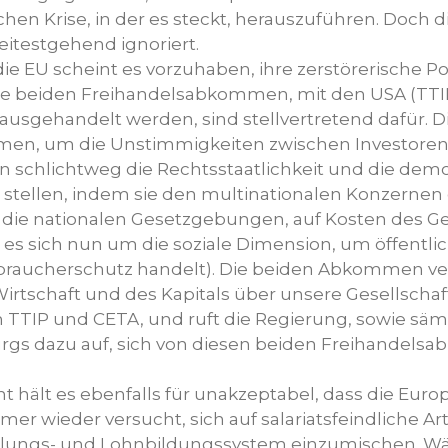
chen Krise, in der es steckt, herauszuführen. Doch 
eitestgehend ignoriert.
e EU scheint es vorzuhaben, ihre zerstörerische Pol
Die beiden Freihandelsabkommen, mit den USA (TTI
t ausgehandelt werden, sind stellvertretend dafür. D
en, um die Unstimmigkeiten zwischen Investoren
 schlichtweg die Rechtsstaatlichkeit und die dem
e stellen, indem sie den multinationalen Konzernen
 die nationalen Gesetzgebungen, auf Kosten des 
 es sich nun um die soziale Dimension, um öffentli
braucherschutz handelt). Die beiden Abkommen v
Wirtschaft und des Kapitals über unsere Gesellschaf
 TTIP und CETA, und ruft die Regierung, sowie sämt
rgs dazu auf, sich von diesen beiden Freihandel
 hält es ebenfalls für unakzeptabel, dass die Euro
r wieder versucht, sich auf salariatsfeindliche Art
dlungs- und Lohnbildungssystem einzumischen. W