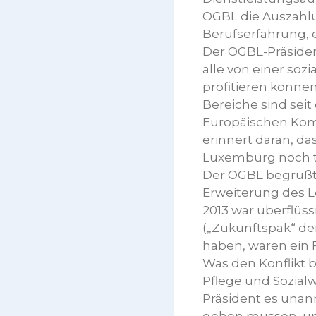
OGBL die Auszahlu
Berufserfahrung, e
Der OGBL-Präsident
alle von einer so
profitieren könne
Bereiche sind seit
Europäischen Komm
erinnert daran, d
Luxemburg noch tot
Der OGBL begrüßt
Erweiterung des L
2013 war überflü
(„Zukunftspak“ de
haben, waren ein 
Was den Konflikt b
Pflege und Sozial
Präsident es unan