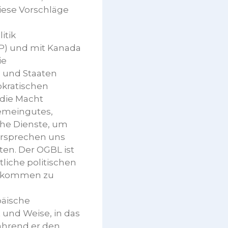
diese Vorschläge
itik
P) und mit Kanada
ie
 und Staaten
okratischen
 die Macht
Gemeingutes,
che Dienste, um
ersprechen uns
ten. Der OGBL ist
liche politischen
sabkommen zu
päische
 und Weise, in das
ährend er den