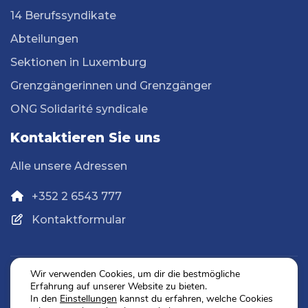
14 Berufssyndikate
Abteilungen
Sektionen in Luxemburg
Grenzgängerinnen und Grenzgänger
ONG Solidarité syndicale
Kontaktieren Sie uns
Alle unsere Adressen
+352 2 6543 777
Kontaktformular
Wir verwenden Cookies, um dir die bestmögliche
Erfahrung auf unserer Website zu bieten.
Datenschutz
In den
Einstellungen
kannst du erfahren, welche Cookies
Impressum