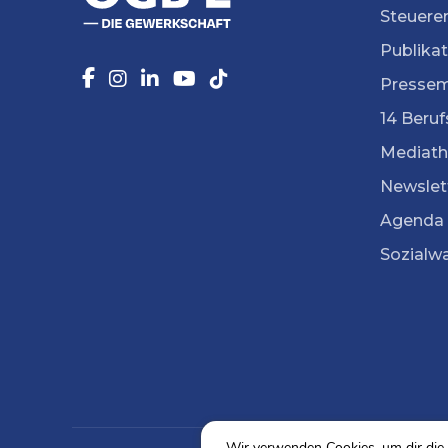
Steuere
Publika
Pressem
14 Beruf
Mediath
Newslet
Agenda
Sozialw
Wir verwenden Cookies, um dir die 