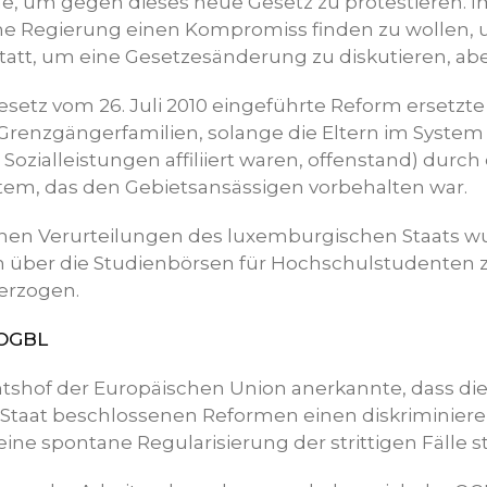
ne, um gegen dieses neue Gesetz zu protestieren. Im
e Regierung einen Kompromiss finden zu wollen, 
tatt, um eine Gesetzesänderung zu diskutieren, abe
esetz vom 26. Juli 2010 eingeführte Reform ersetzt
 Grenzgängerfamilien, solange die Eltern im System
Sozialleistungen affiliiert waren, offenstand) durch 
em, das den Gebietsansässigen vorbehalten war.
hen Verurteilungen des luxemburgischen Staats w
n über die Studienbörsen für Hochschulstudenten z
erzogen.
 OGBL
tshof der Europäischen Union anerkannte, dass di
Staat beschlossenen Reformen einen diskriminier
ine spontane Regularisierung der strittigen Fälle 