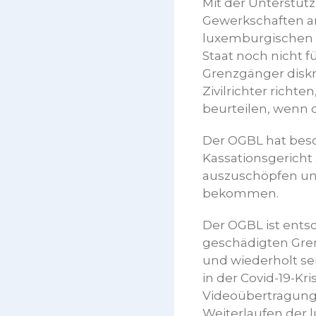
Mit der Unterstü
Gewerkschaften an
luxemburgischen G
Staat noch nicht 
Grenzgänger diskr
Zivilrichter richt
beurteilen, wenn 
Der OGBL hat bes
Kassationsgericht
auszuschöpfen und
bekommen.
Der OGBL ist entsc
geschädigten Gren
und wiederholt sei
in der Covid-19-Kr
Videoübertragung 
Weiterlaufen der