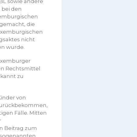
BL sowie andere
 bei den
uxemburgischen
 gemacht, die
 luxemburgischen
ngsaktes nicht
en wurde.
Luxemburger
en Rechtsmittel
rkannt zu
Kinder von
e zurückbekommen,
igen Fälle. Mitten
r
n Beitrag zum
r sogenannten