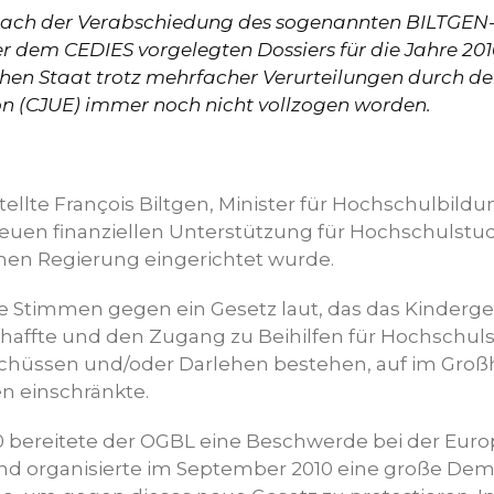
nach der Verabschiedung des sogenannten BILTGEN­-G
r dem CEDIES vorgelegten Dossiers für die Jahre 2010
en Staat trotz mehrfacher Verurteilungen durch de
n (CJUE) immer noch nicht vollzogen worden.
llte François Biltgen, Minister für Hochschulbildu
euen finanziellen Unterstützung für Hochschulstudi
en Regierung eingerichtet wurde.
le Stimmen gegen ein Gesetz laut, das das Kinderge
haffte und den Zugang zu Beihilfen für Hochschulst
hüssen und/oder Darlehen bestehen, auf im Gro
n einschränkte.
010 bereitete der OGBL eine Beschwerde bei der Eur
d organisierte im September 2010 eine große Demo