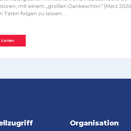
ktoren, mit einem „großen Dankeschön“ (März 2020).
n Taten folgen zu lassen… .
 Listen
llzugriff
Organisation