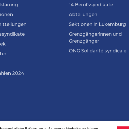
rklärung
14 Berufssyndikate
tionen
Abteilungen
itteilungen
Sektionen in Luxemburg
ssyndikate
Grenzgängerinnen und
Grenzgänger
ek
ONG Solidarité syndicale
ter
ahlen 2024
bestmögliche Erfahrung auf unserer Website zu bieten.