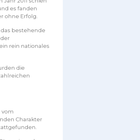
 Jahr 2011 schien
und es fanden
r ohne Erfolg.
e das bestehende
 der
ein rein nationales
urden die
ah­lreichen
e vom
enden Charakter
stattgefunden.