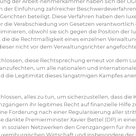
tzung der Arbeit-­nehmerkammer haben sich der OG
 der Einführung zahlreicher Beschwerdeverfahren
erichten beteiligt. Diese Verfahren haben den l
für die Verabschiedung von Gesetzen verantwortlich
iminieren, obwohl sie sich gegen die Position der
en, die die Rechtmäßigkeit eines einzelnen Verwaltu
dieser nicht vor dem Verwaltungsrichter angefocht
chlossen, diese Rechtsprechung erneut vor dem 
 anzufechten, um alle nationalen und international
 die Legitimität dieses langatmigen Kampfes ane
hlossen, alles zu tun, um sicherzustellen, dass die 
zgängern ihr legitimes Recht auf finanzielle Hilf
ne Forderung nach einer Regularisierung aller stritt
ise dankte Premierminister Xavier Bettel (DP) in eine
in sozialen Netzwerken den Grenzgängern für ihre
 luxemburgischen Wirtschaft und insbesondere de