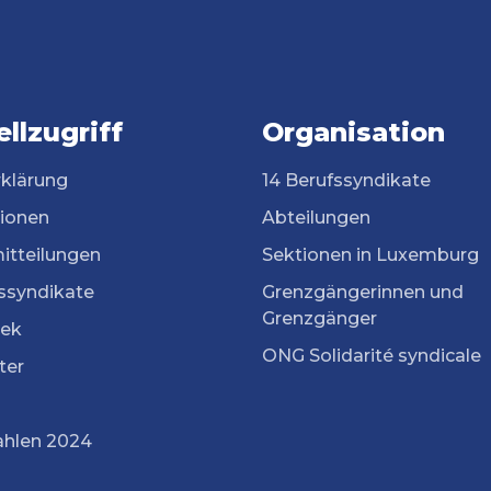
llzugriff
Organisation
rklärung
14 Berufssyndikate
tionen
Abteilungen
itteilungen
Sektionen in Luxemburg
ssyndikate
Grenzgängerinnen und
Grenzgänger
ek
ONG Solidarité syndicale
ter
ahlen 2024