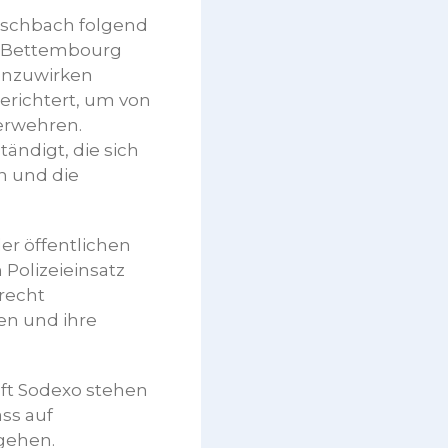
ischbach folgend
h Bettembourg
enzuwirken
erichtert, um von
erwehren.
ändigt, die sich
n und die
er öffentlichen
 Polizeieinsatz
krecht
en und ihre
aft Sodexo stehen
ss auf
mgehen.