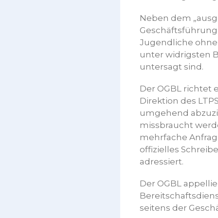
Neben dem „ausgel
Geschäftsführung 
Jugendliche ohne
unter widrigsten
untersagt sind.
Der OGBL richtet 
Direktion des LTP
umgehend abzuzieh
missbraucht werde
mehrfache Anfragen
offizielles Schrei
adressiert.
Der OGBL appellier
Bereitschaftsdien
seitens der Gesch