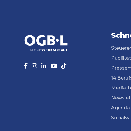
Schne
Steuere
Publika
Pressem
14 Beruf
Mediath
Newslet
Agenda
Sozialw