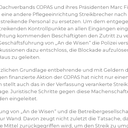
Dachverbands COPAS und ihres Präsidenten Marc F
 eine andere Pflegeeinrichtung Streikbrecher nac
s streikende Personal zu ersetzen. Um dem entgeg
reikenden Kontrollpunkte an allen Eingängen eing
chtung kommenden Beschäftigten den Zutritt zu v
Geschäftsführung von „An de Wisen“ die Polizei verst
kussionen dazu entschloss, die Blockade aufzulöse
Haus zu geleiten.
etzlichen Grundlage entbehrende und mit Geldern d
en finanzierte Aktion der COPAS hat nicht nur einen
 stellt auch das in der Verfassung verankerte Strei
age. Juristische Schritte gegen diese Machenschaft
en eingeleitet.
ung von „An de Wisen“ und die Betreibergesellsch
r Wand. Davon zeugt nicht zuletzt die Tatsache, da
e Mittel zurückgegriffen wird, um den Streik zu u