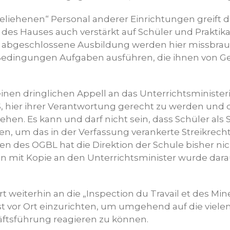
iehenen“ Personal anderer Einrichtungen greift d
des Hauses auch verstärkt auf Schüler und Praktik
 abgeschlossene Ausbildung werden hier missbra
 Bedingungen Aufgaben ausführen, die ihnen von 
einen dringlichen Appell an das Unterrichtsministe
S, hier ihrer Verantwortung gerecht zu werden und 
en. Es kann und darf nicht sein, dass Schüler als 
n, um das in der Verfassung verankerte Streikrech
 des OGBL hat die Direktion der Schule bisher nich
ben mit Kopie an den Unterrichtsminister wurde dar
t weiterhin an die „Inspection du Travail et des Min
st vor Ort einzurichten, um umgehend auf die viel
äftsführung reagieren zu können.