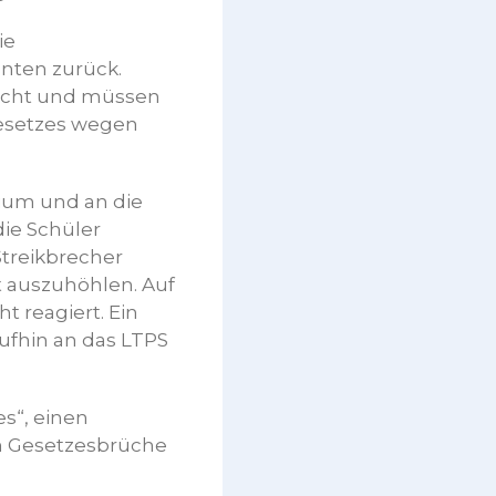
ie
anten zurück.
ucht und müssen
Gesetzes wegen
rium und an die
die Schüler
Streikbrecher
t auszuhöhlen. Auf
t reagiert. Ein
aufhin an das LTPS
es“, einen
en Gesetzesbrüche