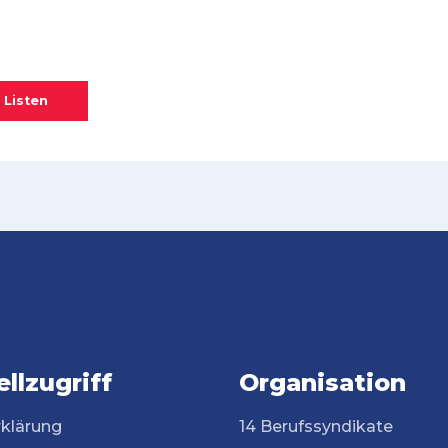
 Listen
llzugriff
Organisation
rklärung
14 Berufssyndikate