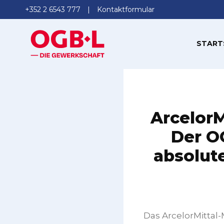
+352 2 6543 777
Kontaktformular
START
ArcelorM
Der OG
absolute
Das ArcelorMittal