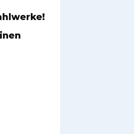
ahlwerke!
einen