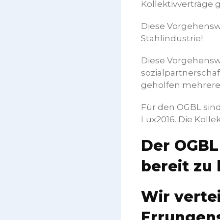
Kollektivverträge 
Diese Vorgehensw
Stahlindustrie!
Diese Vorgehenswe
sozialpartnerscha
geholfen mehrere 
Für den OGBL sind 
Lux2016. Die Kolle
Der OGBL 
bereit zu 
Wir vert
Errungen