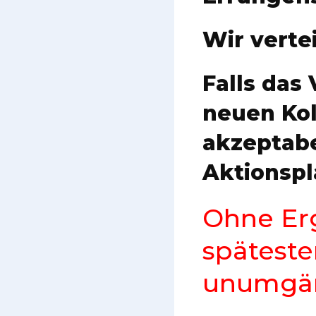
Wir verte
Falls das
neuen Kol
akzeptabel
Aktionspl
Ohne Erg
spätest
unumgän