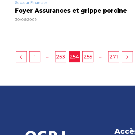
Secteur Financier
Foyer Assurances et grippe porcine
30/06/2009
…
…
1
253
254
255
271
Accè