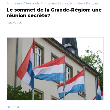
Frontaliers Allemands
,
Frontaliers Belges
,
Frontaliers Français
Le sommet de la Grande-Région: une
réunion secrète?
15/07/2009
National