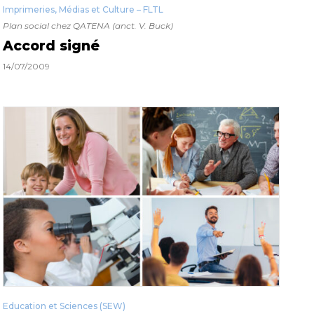
Imprimeries, Médias et Culture – FLTL
Plan social chez QATENA (anct. V. Buck)
Accord signé
14/07/2009
Education et Sciences (SEW)