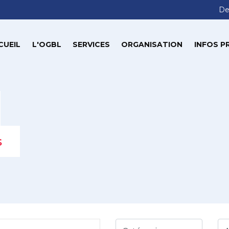
De
CUEIL
L'OGBL
SERVICES
ORGANISATION
INFOS P
s