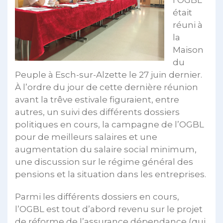
l’OGBL
était
réuni à
la
Maison
du
Peuple à Esch-sur-Alzette le 27 juin dernier.
À l’ordre du jour de cette dernière réunion
avant la trêve estivale figuraient, entre
autres, un suivi des différents dossiers
politiques en cours, la campagne de l’OGBL
pour de meilleurs salaires et une
augmentation du salaire social minimum,
une discussion sur le régime général des
pensions et la situation dans les entreprises.
Parmi les différents dossiers en cours,
l’OGBL est tout d’abord revenu sur le projet
de réforme de l’assurance dépendance (qui