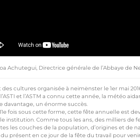
hoa Achutegui, Directrice générale de l’Abbaye de 
 et des cultures organisée à neimënster le 1er mai 20
 l’ASTI et l’ASTM a connu cette année, la météo aid
e davantage, un énorme succès.
11e fois sous cette forme, cette fête annuelle est de
e institution. Comme tous les ans, des milliers de
s les couches de la population, d’origines et de nat
du présent en ce jour de la fête du travail pour ven