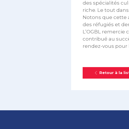
des spécialités cu
riche. Le tout da
Notons que cette a
des réfugiés et d
L’OGBL remercie c
contribué au succè
rendez-vous pour l
Retour à la lis