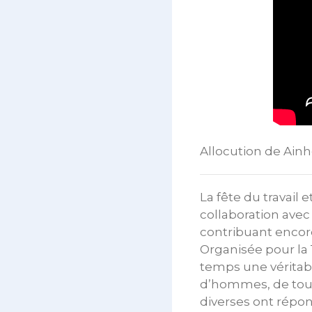
Allocution de Ain
La fête du travail
collaboration avec
contribuant encor
Organisée pour la 
temps une véritabl
d’hommes, de toute
diverses ont répon