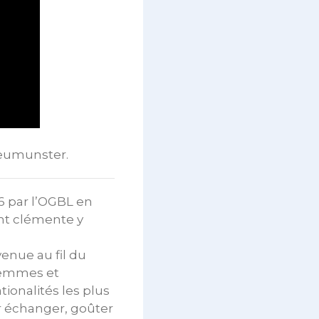
Neumunster.
16 par l’OGBL en
ant clémente y
venue au fil du
 femmes et
ionalités les plus
ir échanger, goûter