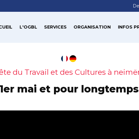
De
CUEIL
L'OGBL
SERVICES
ORGANISATION
INFOS P
Fête du Travail et des Cultures à neimë
 1er mai et pour longtemp