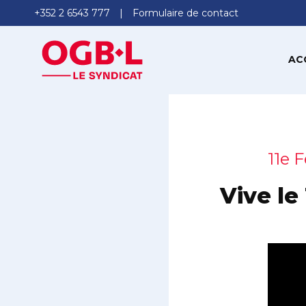
+352 2 6543 777
Formulaire de contact
AC
11e 
Vive le