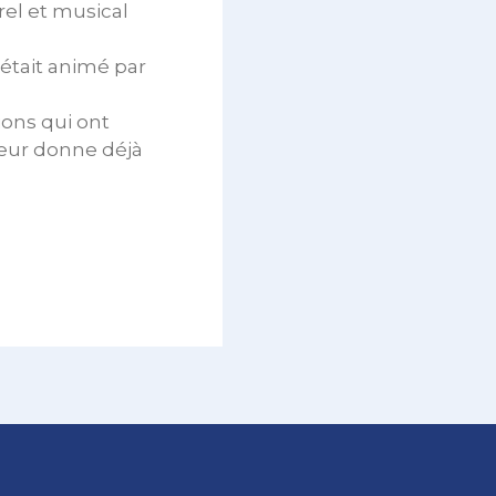
rel et musical
 était animé par
ons qui ont
 leur donne déjà