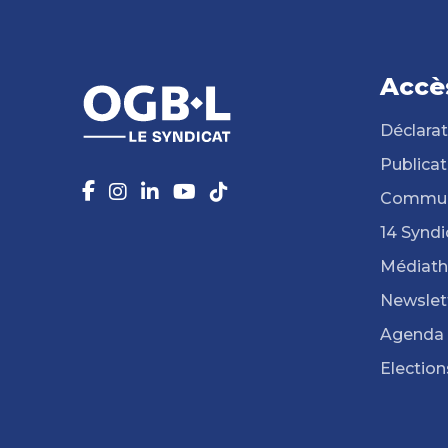
Accè
Déclarat
Publicat
Commun
14 Syndi
Médiat
Newslet
Agenda
Election