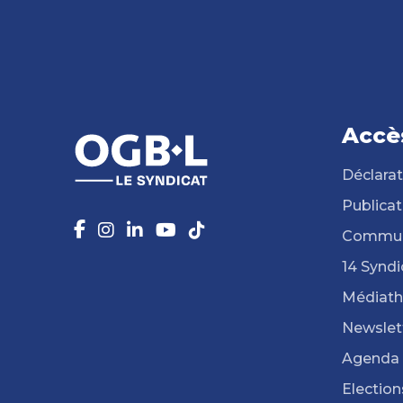
Accè
Déclarat
Publicat
Commun
14 Syndi
Médiat
Newslet
Agenda
Election