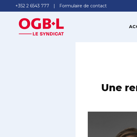
+352 2 6543 777
Formulaire de contact
AC
Une re