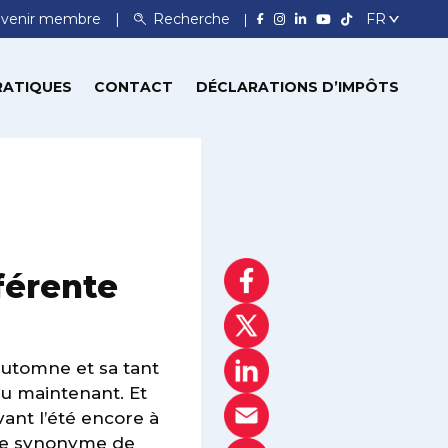
venir membre
Recherche
RATIQUES
CONTACT
DÉCLARATIONS D’IMPÔTS
férente
utomne et sa tant
ieu maintenant. Et
ant l’été encore à
née synonyme de