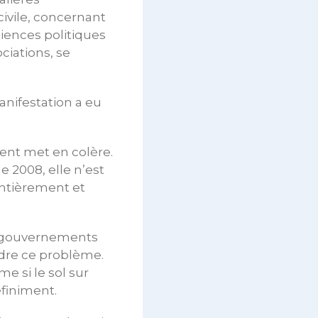
civile, concernant
diences politiques
ciations, se
anifestation a eu
ent met en colère.
e 2008, elle n’est
 entièrement et
ux gouvernements
oudre ce problème.
e si le sol sur
éfiniment.