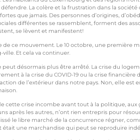
fendre. La colère et la frustration dans la société 
s fortes que jamais. Des personnes d’origines, d’obé
ociales différentes se rassemblent, forment des asso
stent, se lèvent et manifestent!
tie de ce mouvement. Le 10 octobre, une première m
ille. Et cela va continuer.
eut désormais plus être arrêté. La crise du logem
ement à la crise du COVID-19 ou la crise financière d
raction de l’extérieur dans notre pays. Non, elle est
maison.
de cette crise incombe avant tout à la politique, a
 uns après les autres, n’ont rien entrepris pour rés
aissé le libre marché de la concurrence régner, comm
t était une marchandise qui peut se reproduire ind