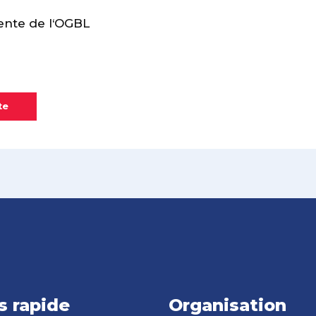
ente de l‘OGBL
te
s rapide
Organisation