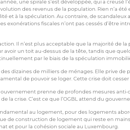
année, une spirale s’est développée, qui a creusé l’é
volution des revenus de la population. Rien n’a été 
ilité et à la spéculation. Au contraire, de scandaleu
s exonérations fiscales n’ont pas cessés d’être intr
inaction. Il n’est plus acceptable que la majorité de l
ur avoir un toit au-dessus de la tête, tandis que que
tinuellement par le biais de la spéculation immobili
 des dizaines de milliers de ménages. Elle prive de 
amental de pouvoir se loger. Cette crise doit cess
gouvernement prenne de profondes mesures anti-cris
ir de la crise. C’est ce que l’OGBL attend du gouver
fondamental au logement, pour des logements abor
ue de construction de logement qui reste en mains
hat et pour la cohésion sociale au Luxembourg.