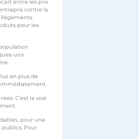
cart entre les prix
entrepris contre la
x allègements
oduits pour les
a population
lques-uns
ère.
plus en plus de
er immédiatement.
es. C’est la voie
nement.
dables, pour une
 publics. Pour