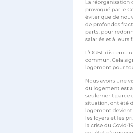
La réorganisation 
provoqué par le Co
éviter que de nouv
de profondes fract
parts, pour redonn
salariés et à leurs 
L’OGBL discerne un
commun. Cela signi
logement pour tous.
Nous avons une vi
du logement est a
seulement parce qu
situation, ont ét
logement devient 
les loyers et les
la crise du Covid-
cet état d’urgence