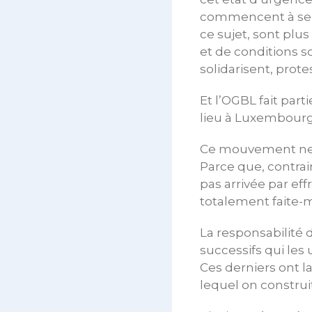
commencent à se dé
ce sujet, sont plu
et de conditions s
solidarisent, prote
Et l’OGBL fait par
lieu à Luxembourg-v
Ce mouvement ne p
Parce que, contrair
pas arrivée par eff
totalement faite-
La responsabilité 
successifs qui les
Ces derniers ont l
lequel on construi