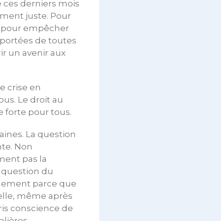
e ces derniers mois
ement juste. Pour
té, pour empêcher
 portées de toutes
ir un avenir aux
e crise en
us. Le droit au
e forte pour tous.
ines. La question
nte. Non
ment pas la
 question du
ulement parce que
elle, même après
pris conscience de
alières