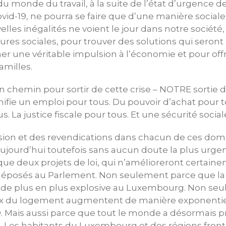
du monde du travail, à la suite de l’état d’urgence d
vid-19, ne pourra se faire que d’une manière social
elles inégalités ne voient le jour dans notre socié
ures sociales, pour trouver des solutions qui seront
er une véritable impulsion à l’économie et pour offr
familles.
 chemin pour sortir de cette crise – NOTRE sortie d
fie un emploi pour tous. Du pouvoir d’achat pour to
 La justice fiscale pour tous. Et une sécurité social
sion et des revendications dans chacun de ces doma
ujourd’hui toutefois sans aucun doute la plus urge
e deux projets de loi, qui n’amélioreront certaine
é déposés au Parlement. Non seulement parce que la
de plus en plus explosive au Luxembourg. Non se
 prix du logement augmentent de manière exponenti
19. Mais aussi parce que tout le monde a désormais 
. Les habitants du Luxembourg et des régions front