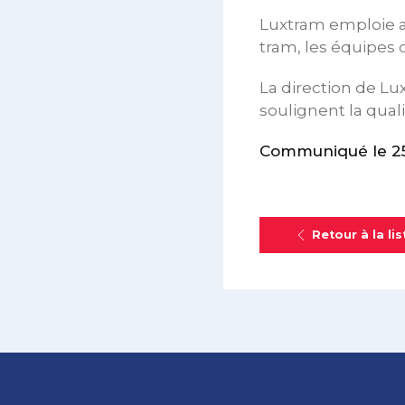
Luxtram emploie a
tram, les équipes 
La direction de Lu
soulignent la qual
Communiqué le 25
Retour à la lis