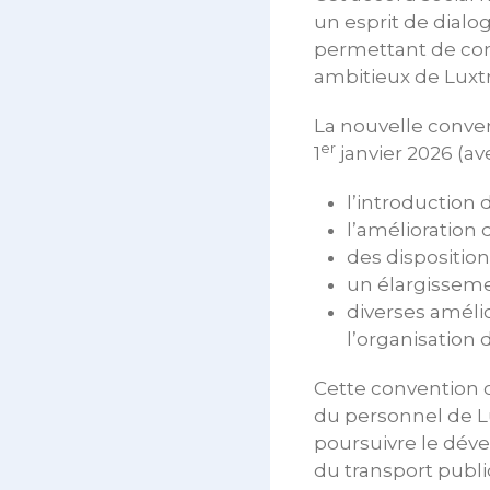
un esprit de dialo
permettant de conc
ambitieux de Luxt
La nouvelle conven
er
1
janvier 2026 (av
l’introduction 
l’amélioration 
des disposition
un élargisseme
diverses amélior
l’organisation d
Cette convention c
du personnel de L
poursuivre le déve
du transport publi