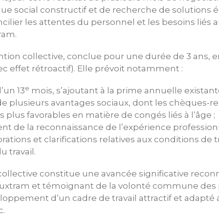
gue social constructif et de recherche de solutions é
ilier les attentes du personnel et les besoins lié
ram.
tion collective, conclue pour une durée de 3 ans, e
ec effet rétroactif). Elle prévoit notamment :
e
d’un 13
mois, s’ajoutant à la prime annuelle existante
de plusieurs avantages sociaux, dont les chèques-re
s plus favorables en matière de congés liés à l’âge ;
nt de la reconnaissance de l’expérience professionn
ations et clarifications relatives aux conditions de tr
u travail.
ollective constitue une avancée significative reconn
uxtram et témoignant de la volonté commune des 
loppement d’un cadre de travail attractif et adapté 
c.