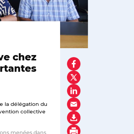
ve chez
rtantes
e la délégation du
vention collective
ations menées dans