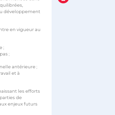
quilibrées,
s au développement
ntre en vigueur au
 ;
pas ;
elle antérieure ;
avail et à
aissant les efforts
parties de
aux enjeux futurs