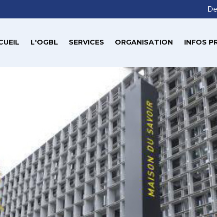
De
CUEIL
L'OGBL
SERVICES
ORGANISATION
INFOS P