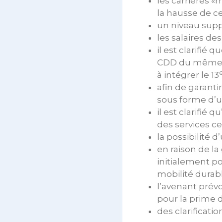
les carrières «
la hausse de c
un niveau suppl
les salaires d
il est clarifié 
CDD du même ni
à intégrer le 13
afin de garanti
sous forme d’un
il est clarifié
des services c
la possibilité 
en raison de la
initialement po
mobilité durab
l’avenant prév
pour la prime d
des clarificati