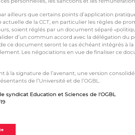
es personnelles, les sanctions et les rémunératio
ar ailleurs que certains points d’application pratiqu
e actuelle de la CCT, en particulier les règles de pro
urs, soient réglés par un document séparé «politiq
alider d’un commun accord avec la délégation du p
de ce document seront le cas échéant intégrés à la
lement. Les négociations en vue de finaliser ce d
nt à la signature de l’avenant, une version consolidé
résentants de l’Université et de l’OGBL.
 syndicat Education et Sciences de l’OGBL
2019
te