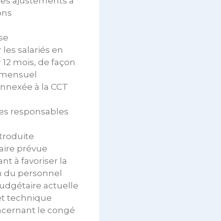
 des ajustements à
ons
se
 les salariés en
12 mois, de façon
t mensuel
 annexée à la CCT
 les responsables
troduite
taire prévue
nt à favoriser la
n du personnel
budgétaire actuelle
 et technique
oncernant le congé