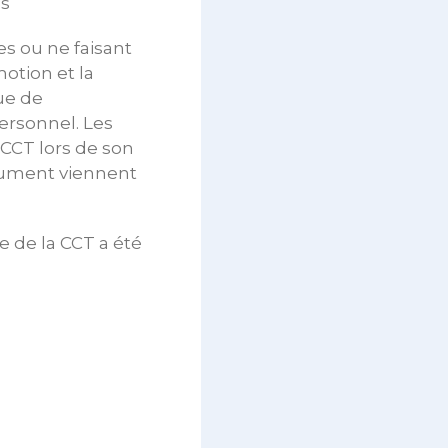
ns
es ou ne faisant
motion et la
ue de
ersonnel. Les
 CCT lors de son
ocument viennent
e de la CCT a été