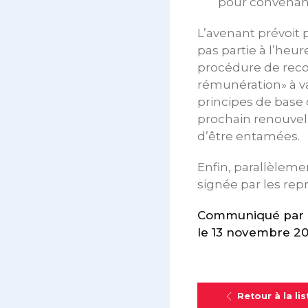
pour convenanc
L’avenant prévoit p
pas partie à l’heur
procédure de reco
rémunération» à v
principes de base 
prochain renouvel
d’être entamées.
Enfin, parallèleme
signée par les rep
Communiqué par le
le 13 novembre 
Retour à la lis