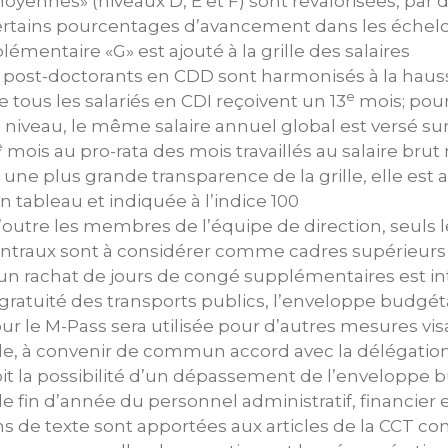
moyennes» (niveaux D, E et F) sont revalorisées, par
ertains pourcentages d’avancement dans les échel
émentaire «G» est ajouté à la grille des salaires
es post-doctorants en CDD sont harmonisés à la haus
e
que tous les salariés en CDI reçoivent un 13
mois; pour
veau, le même salaire annuel global est versé sur 
e
mois au pro-rata des mois travaillés au salaire bru
r une plus grande transparence de la grille, elle est
 tableau et indiquée à l’indice 100
 qu’outre les membres de l’équipe de direction, seuls
entraux sont à considérer comme cadres supérieurs
d’un rachat de jours de congé supplémentaires est in
 gratuité des transports publics, l’enveloppe budgé
ur le M-Pass sera utilisée pour d’autres mesures visa
le, à convenir de commun accord avec la délégatio
oit la possibilité d’un dépassement de l’enveloppe 
e fin d’année du personnel administratif, financier
ons de texte sont apportées aux articles de la CCT c