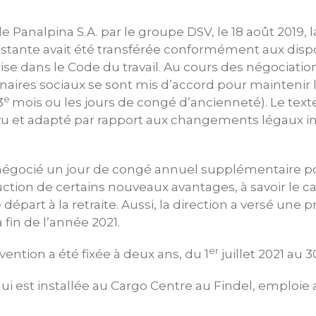
de Panalpina S.A. par le groupe DSV, le 18 août 2019,
xistante avait été transférée conformément aux disp
rise dans le Code du travail. Au cours des négociat
rtenaires sociaux se sont mis d’accord pour maintenir
e
3
mois ou les jours de congé d’ancienneté). Le text
u et adapté par rapport aux changements légaux in
 négocié un jour de congé annuel supplémentaire po
oduction de certains nouveaux avantages, à savoir le 
départ à la retraite. Aussi, la direction a versé une
a fin de l’année 2021.
er
ention a été fixée à deux ans, du 1
juillet 2021 au 3
qui est installée au Cargo Centre au Findel, emploie