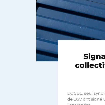
Signa
collect
L’OGBL, seul syndi
de DSV ont signé u