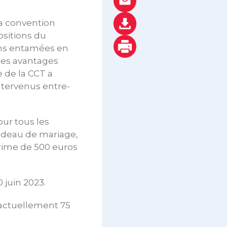
 la convention
ositions du
ions entamées en
 les avantages
e de la CCT a
tervenus entre-
ur tous les
cadeau de mariage,
 prime de 500 euros
0 juin 2023.
 actuellement 75