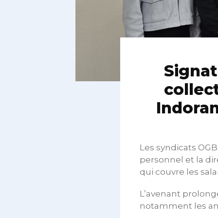
Signat
collec
Indora
Les syndicats OGB
personnel et la dir
qui couvre les sal
L’avenant prolonge
notamment les amé