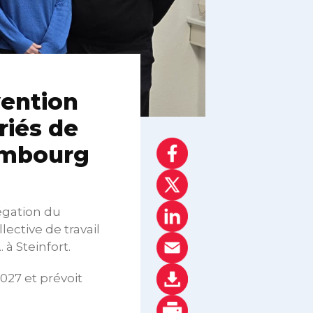
vention
riés de
embourg
égation du
lective de travail
à Steinfort.
027 et prévoit