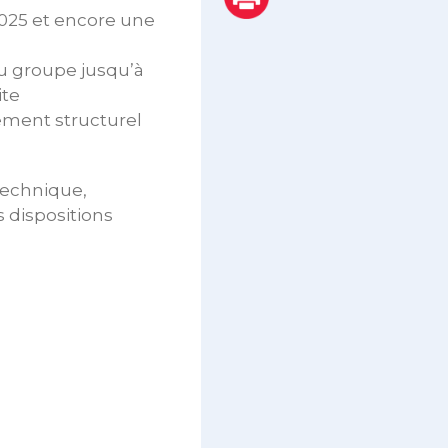
025 et encore une
u groupe jusqu’à
ite
ement structurel
technique,
 dispositions