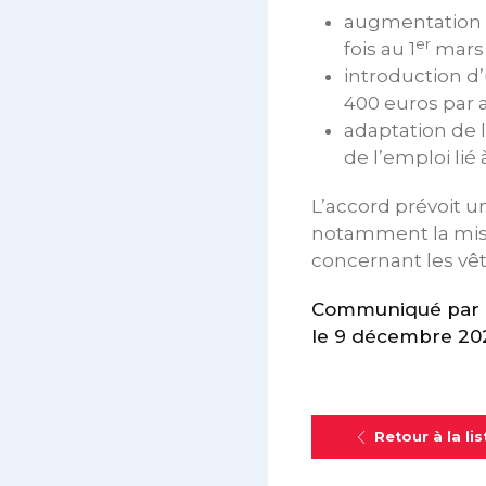
augmentation g
er
fois au 1
mars
introduction d
400 euros par 
adaptation de 
de l’emploi li
L’accord prévoit u
notamment la mise 
concernant les vêt
Communiqué par l
le 9 décembre 20
Retour à la lis