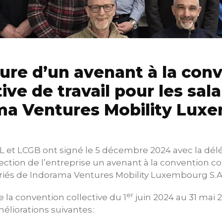
ure d’un avenant à la con
tive de travail pour les sala
ma Ventures Mobility Lux
L et LCGB ont signé le 5 décembre 2024 avec la dél
ection de l’entreprise un avenant à la convention col
ariés de Indorama Ventures Mobility Luxembourg S.A. 
er
 la convention collective du 1
juin 2024 au 31 mai 2
liorations suivantes :