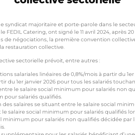
e syndicat majoritaire et porte-parole dans le secteu
e FEDIL Catering, ont signé le 11 avril 2024, après 2
ns de négociations, la première convention collectiv
la restauration collective.
ctive sectorielle prévoit, entre autres :
ns salariales linéaires de 0,8%/mois à partir du 1er 
tir du 1er janvier 2026 pour tous les salariés touchan
tre le salaire social minimum pour salariés non quali
pour salariés qualifiés.
des salaires se situant entre le salaire social mini
t le salaire social minimum pour salariés qualifiés l
ial minimum pour salariés non qualifiés décidée pa
s.
é supplémentaire pour les salariés bénéficiant d’un