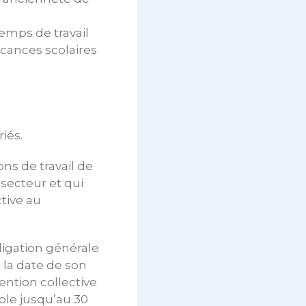
emps de travail
acances scolaires
riés.
ons de travail de
secteur et qui
ctive au
ligation générale
e la date de son
ntion collective
able jusqu’au 30