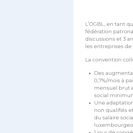
L’OGBL, en tant qu
fédération patronal
discussions et 3 a
les entreprises de 
La convention colle
Des augmentatio
0,7%/mois à par
mensuel brut en
social minimum 
Une adaptation 
non qualifiés e
du salaire soc
luxembourgeoi
1 jour de cong