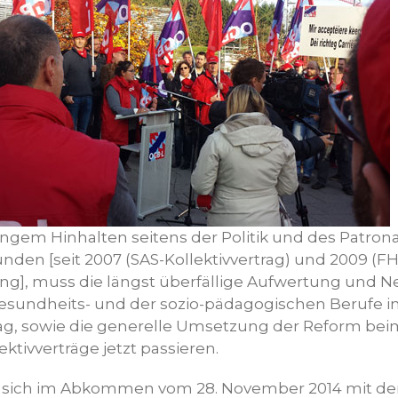
ngem Hinhalten seitens der Politik und des Patron
nden [seit 2007 (SAS-Kollektivvertrag) und 2009 (FH
], muss die längst überfällige Aufwertung und N
sundheits- und der sozio-pädagogischen Berufe i
rag, sowie die generelle Umsetzung der Reform bei
lektivverträge jetzt passieren.
t sich im Abkommen vom 28. November 2014 mit d