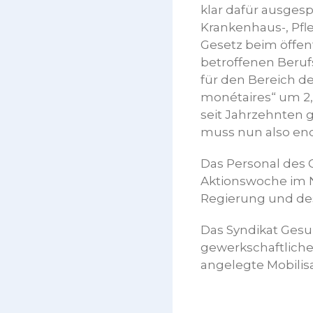
klar dafür ausges
Krankenhaus-, Pfl
Gesetz beim öffentl
betroffenen Beruf
für den Bereich d
monétaires“ um 2,
seit Jahrzehnten
muss nun also end
Das Personal des G
Aktionswoche im N
Regierung und des
Das Syndikat Gesu
gewerkschaftliche
angelegte Mobilis