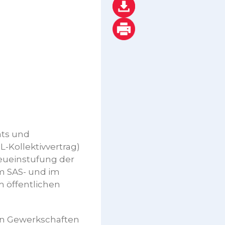
ats und
L-Kollektivvertrag)
eueinstufung der
m SAS- und im
m öffentlichen
en Gewerkschaften