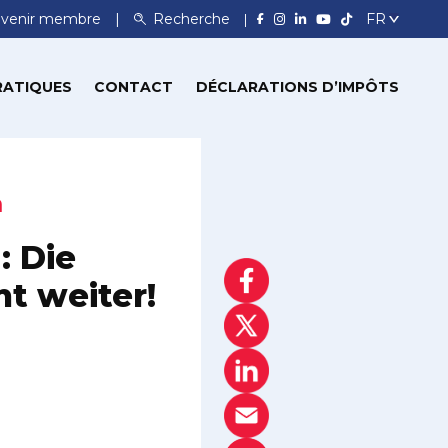
venir membre
Recherche
RATIQUES
CONTACT
DÉCLARATIONS D’IMPÔTS
n
: Die
ht weiter!