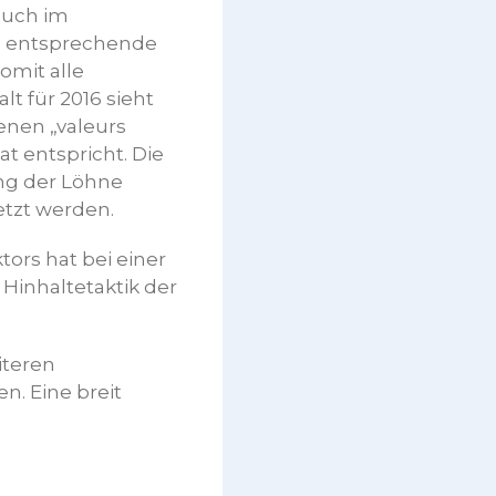
auch im
as entsprechende
omit alle
t für 2016 sieht
enen „valeurs
t entspricht. Die
ng der Löhne
etzt werden.
ors hat bei einer
Hinhaltetaktik der
iteren
. Eine breit