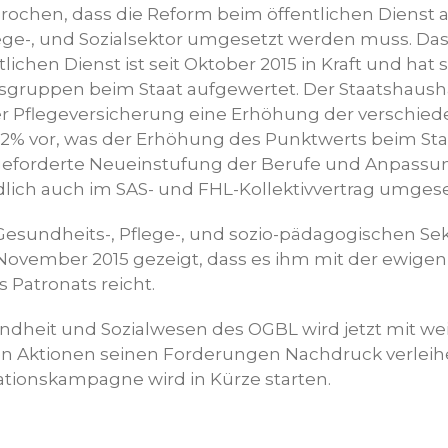
prochen, dass die Reform beim öffentlichen Dienst 
ege-, und Sozialsektor umgesetzt werden muss. D
ichen Dienst ist seit Oktober 2015 in Kraft und hat s
sgruppen beim Staat aufgewertet. Der Staatshaushal
er Pflegeversicherung eine Erhöhung der verschied
2% vor, was der Erhöhung des Punktwerts beim Staa
 geforderte Neueinstufung der Berufe und Anpassu
lich auch im SAS- und FHL-Kollektivvertrag umges
esundheits-, Pflege-, und sozio-pädagogischen Sekt
ovember 2015 gezeigt, dass es ihm mit der ewigen 
 Patronats reicht.
ndheit und Sozialwesen des OGBL wird jetzt mit we
n Aktionen seinen Forderungen Nachdruck verleihen
ationskampagne wird in Kürze starten.