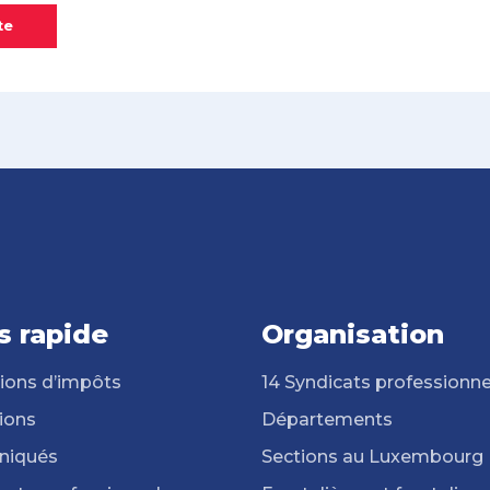
te
s rapide
Organisation
ions d’impôts
14 Syndicats professionne
ions
Départements
iqués
Sections au Luxembourg