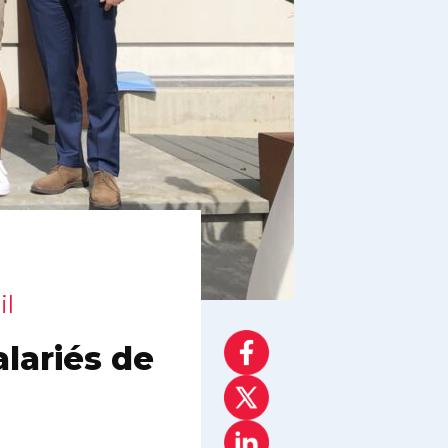
il
alariés de