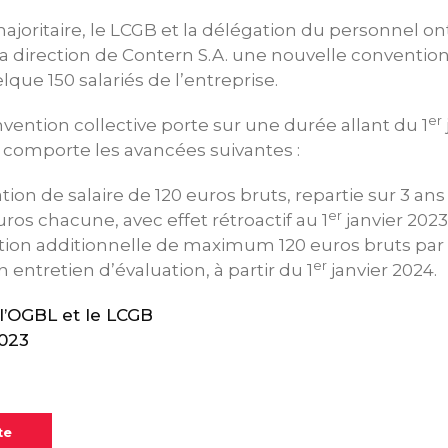
ajoritaire, le LCGB et la délégation du personnel on
 direction de Contern S.A. une nouvelle convention 
elque 150 salariés de l’entreprise.
er
vention collective porte sur une durée allant du 1
comporte les avancées suivantes :
on de salaire de 120 euros bruts, repartie sur 3 ans
er
ros chacune, avec effet rétroactif au 1
janvier 2023
on additionnelle de maximum 120 euros bruts par 
er
n entretien d’évaluation, à partir du 1
janvier 2024.
’OGBL et le LCGB
2023
te