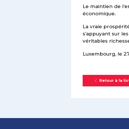
Le maintien de l’e
économique.
La vraie prospérit
s’appuyant sur les
véritables richess
Luxembourg, le 2
Retour à la lis