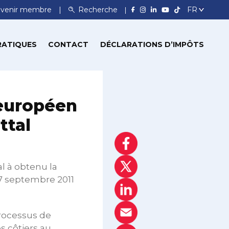
venir membre
Recherche
RATIQUES
CONTACT
DÉCLARATIONS D’IMPÔTS
 européen
ttal
al à obtenu la
27 septembre 2011
processus de
es côtiers au