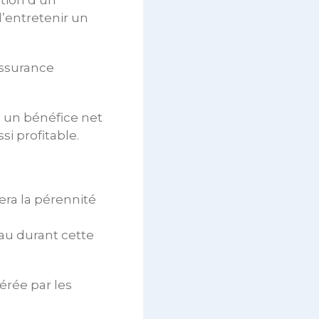
ation d’un
’entretenir un
assurance
, un bénéfice net
i profitable.
era la pérennité
au durant cette
érée par les