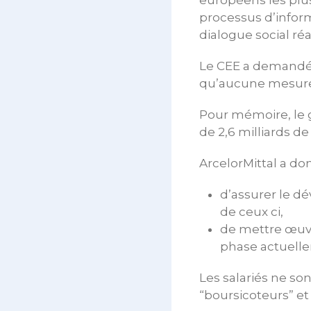
européens les plus
processus d’inform
dialogue social réa
Le CEE a demandé d
qu’aucune mesure 
Pour mémoire, le g
de 2,6 milliards d
ArcelorMittal a do
d’assurer le d
de ceux ci,
de mettre œuvr
phase actuellem
Les salariés ne so
“boursicoteurs” et