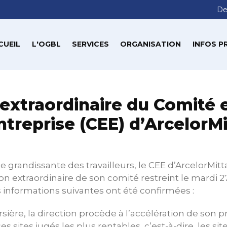
De
CUEIL
L'OGBL
SERVICES
ORGANISATION
INFOS P
extraordinaire du Comité
ntreprise (CEE) d’ArcelorMi
e grandissante des travailleurs, le CEE d’ArcelorMitt
n extraordinaire de son comité restreint le mardi 
s informations suivantes ont été confirmées :
rsière, la direction procède à l’accélération de son 
s sites jugés les plus rentables, c’est-à-dire, les sit