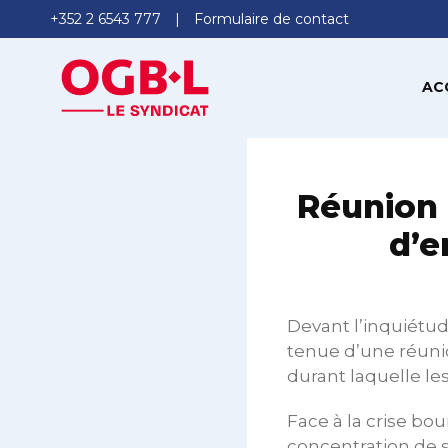
+352 2 6543 777
Formulaire de contact
AC
Réunion 
d’e
Devant l’inquiétud
tenue d’une réunio
durant laquelle le
Face à la crise bou
concentration de se