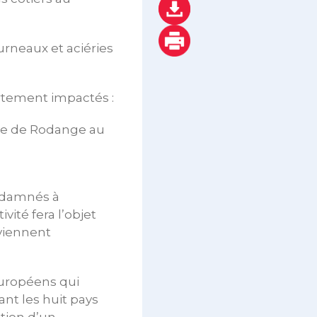
urneaux et aciéries
ortement impactés :
site de Rodange au
ondamnés à
vité fera l’objet
rviennent
 Européens qui
ant les huit pays