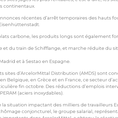
s continentaux.
annonces récentes d’arrêt temporaires des hauts fo
 Eisenhüttenstadt.
plats carbone, les produits longs sont également f
rie et du train de Schifflange, et marche réduite du 
à Madrid et à Sestao en Espagne.
s sites d’ArcelorMittal Distribution (AMDS) sont c
n Belgique, en Grèce et en France, ce secteur d’acti
iculière fin octobre. Des réductions d’emplois inte
ERAM (aciers inoxydables).
e la situation impactant des milliers de travailleurs
 chômage conjoncturel, le groupe salarial, représent