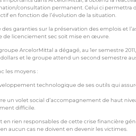
 importants dans ArcelorMittal, a obtenu la réactiv
ation/consultation permanent. Celui ci permettra d
ctif en fonction de l’évolution de la situation.
es garanties sur la préservation des emplois et l’
de licenciement sec soit mise en œuvre.
roupe ArcelorMittal a dégagé, au 1er semestre 2011
e dollars et le groupe attend un second semestre auss
nc les moyens :
éveloppement technologique de ses outils qui assur
e un volet social d’accompagnement de haut nive
ent difficile.
nt en rien responsables de cette crise financière gén
 en aucun cas ne doivent en devenir les victimes.