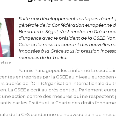
Suite aux développements critiques récents,
générale de la Confédération européenne de
Bernadette Ségol, s’est rendue en Grèce po
d’urgence avec le président de la GSEE, Ya
Celui-ci l’a mise au courant des nouvelles m
imposées à la Grèce sous la pression incessa
menaces de la Troïka.
étaire
Yannis Panagopoulos a informé la secrétair
centes entreprises par la GSEE au niveau européen e
s auprès de l’OIT (Organisation internationale du tra
n. La GSEE a écrit au président du Parlement euro
 une action contre des mesures qui ne respectent p
tis par les Traités et la Charte des droits fondam
érale de la CES condamne ce nouveau train de mesu