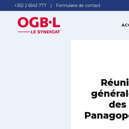
+352 2 6543 777
Formulaire de contact
AC
Réuni
général
des 
Panagopo