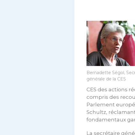
Bernadette Ségol, Secr
générale de la CES
CES des actions ré
compris des recour
Parlement europée
Schultz, réclamant
fondamentaux garan
La secrétaire gén