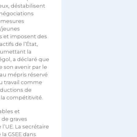
ux, déstabilisent
 négociations
es mesures
x/jeunes
es et imposent des
ctifs de l’État,
oumettant la
égol, a déclaré que
 son avenir par le
 au mépris réservé
du travail comme
éductions de
la compétitivité.
bles et
 de graves
l’UE. La secrétaire
e la GSEE dans