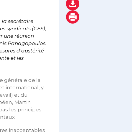
 la secrétaire
s syndicats (CES),
ur une réunion
nnis Panagopoulos.
esures d’austérité
nte et les
e générale de la
t international, y
vail) et du
péen, Martin
as les principes
entaux.
res inacceptables