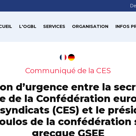
De
CUEIL
L'OGBL
SERVICES
ORGANISATION
INFOS P
Communiqué de la CES
on d’urgence entre la secr
e de la Confédération eu
syndicats (CES) et le prés
ulos de la confédération 
grecque GSEE