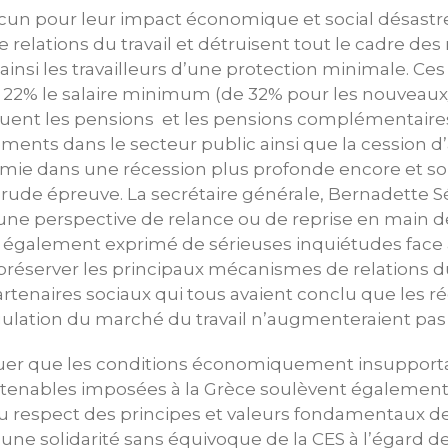
cun pour leur impact économique et social désastre
relations du travail et détruisent tout le cadre des
t ainsi les travailleurs d’une protection minimale. C
e 22% le salaire minimum (de 32% pour les nouveau
minuent les pensions et les pensions complémentair
ements dans le secteur public ainsi que la cession d’a
omie dans une récession plus profonde encore et s
 rude épreuve. La secrétaire générale, Bernadette S
cune perspective de relance ou de reprise en main de
 a également exprimé de sérieuses inquiétudes face
à préserver les principaux mécanismes de relations 
rtenaires sociaux qui tous avaient conclu que les r
égulation du marché du travail n’augmenteraient pas 
uer que les conditions économiquement insupporta
tenables imposées à la Grèce soulèvent également
 respect des principes et valeurs fondamentaux de 
une solidarité sans équivoque de la CES à l’égard d