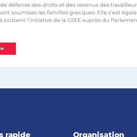
 de défense des droits et des revenus des travailleur
sont soumises les familles grecques. Elle s’est ég
à soutenir l’initiative de la GSEE auprès du Parleme
te
s rapide
Organisation