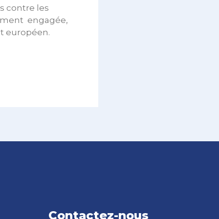
s contre les
alement engagée,
nt européen.
Contactez-nous