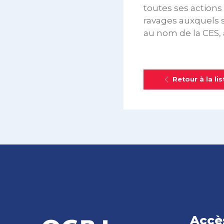
toutes ses actions
ravages auxquels 
au nom de la CES, 
Retour à la lis
Accè