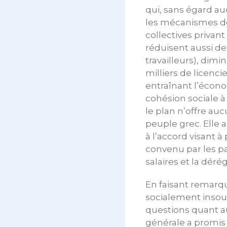
qui, sans égard au
les mécanismes de 
collectives privan
réduisent aussi d
travailleurs), di
milliers de licenci
entraînant l’écon
cohésion sociale à
le plan n’offre au
peuple grec. Elle
à l’accord visant 
convenu par les pa
salaires et la dér
En faisant remarq
socialement insou
questions quant au
générale a promis 