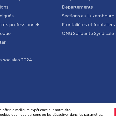
ions
Départements
iqués
Sections au Luxembourg
cats professionnels
Frontalières et frontaliers
hèque
ONG Solidarité Syndicale
ter
s sociales 2024
offrir la meilleure expérience sur notre site.
ookies que nous utilisons ou les désactiver dans les
paramètres
.