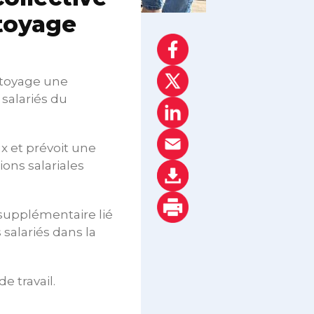
ttoyage
ttoyage une
 salariés du
x et prévoit une
ons salariales
 supplémentaire lié
salariés dans la
e travail.