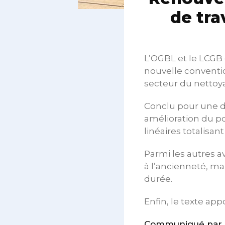
de tra
L’OGBL et le LCGB 
nouvelle conventio
secteur du nettoy
Conclu pour une du
amélioration du po
linéaires totalisan
Parmi les autres a
à l’ancienneté, ma
durée.
Enfin, le texte app
Communiqué par l’