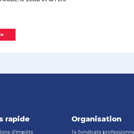
te
s rapide
Organisation
ions d’impôts
14 Syndicats professionne