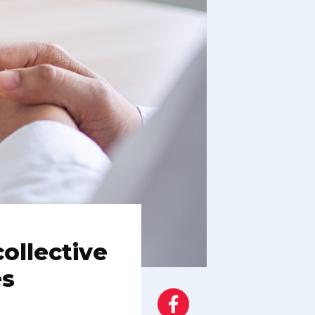
ollective
es