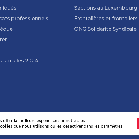
iqués
Sections au Luxembourg
cats professionnels
Frontalières et frontaliers
hèque
ONG Solidarité Syndicale
ter
s sociales 2024
offrir la meilleure expérience sur notre site.
ookies que nous utilisons ou les désactiver dans les
paramètres
.