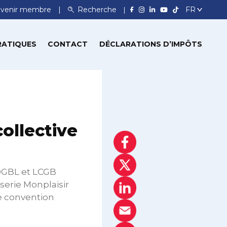
venir membre
Recherche
RATIQUES
CONTACT
DÉCLARATIONS D’IMPÔTS
ollective
 OGBL et LCGB
sserie Monplaisir
le convention