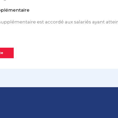
pplémentaire
upplémentaire est accordé aux salariés ayant attei
te