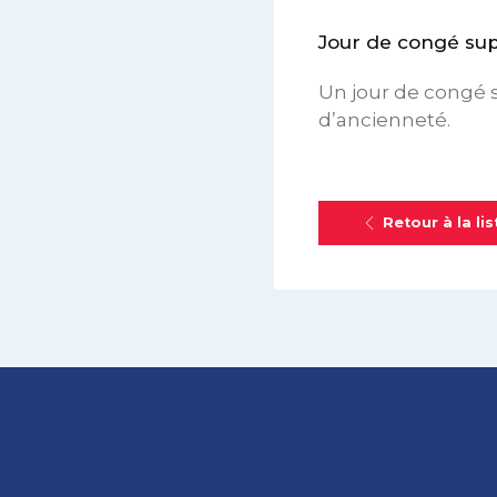
Jour de congé su
Un jour de congé s
d’ancienneté.
Retour à la lis